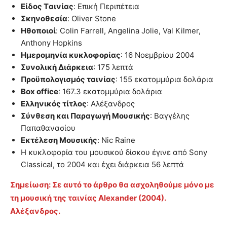
Είδος Tαινίας
: Eπική Περιπέτεια
Σκηνοθεσία
: Oliver Stone
Ηθοποιοί
: Colin Farrell, Angelina Jolie, Val Kilmer,
Anthony Hopkins
Ημερομηνία κυκλοφορίας
: 16 Νοεμβρίου 2004
Συνολική Διάρκεια
: 175 λεπτά
Προϋπολογισμός ταινίας
: 155 εκατομμύρια δολάρια
Box office
: 167.3 εκατομμύρια δολάρια
Ελληνικός τίτλος
: Αλέξανδρος
Σύνθεση και Παραγωγή Μουσικής
: Βαγγέλης
Παπαθανασίου
Εκτέλεση Μουσικής
: Nic Raine
Η κυκλοφορία του μουσικού δίσκου έγινε από Sony
Classical, το 2004 και έχει διάρκεια 56 λεπτά
Σημείωση: Σε αυτό το άρθρο θα ασχοληθούμε μόνο με
τη μουσική της ταινίας Alexander (2004).
Αλέξανδρος.