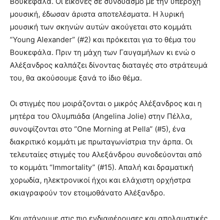
Βουκεφάλα. Οι εικόνες σε συνδυασμό με την υπέροχη
μουσική, έδωσαν άριστα αποτελέσματα. Η λυρική
μουσική των σκηνών αυτών ακούγεται στο κομμάτι
“Young Alexander” (#2) και πρόκειται για το θέμα του
Βουκεφάλα. Πριν τη μάχη των Γαυγαμήλων κι ενώ ο
Αλέξανδρος καλπάζει δίνοντας διαταγές στο στράτευμά
του, θα ακούσουμε ξανά το ίδιο θέμα.
Οι στιγμές που μοιράζονται ο μικρός Αλέξανδρος και η
μητέρα του Ολυμπιάδα (Angelina Jolie) στην Πέλλα,
συνοψίζονται στο “One Morning at Pella” (#5), ένα
διακριτικό κομμάτι με πρωταγωνίστρια την άρπα. Οι
τελευταίες στιγμές του Αλεξάνδρου συνοδεύονται από
το κομμάτι “Immortality” (#15). Απαλή και δραματική
χορωδία, ηλεκτρονικοί ήχοι και ελάχιστη ορχήστρα
σκιαγραφούν τον ετοιμοθάνατο Αλέξανδρο.
Και φτάνουμε στις πιο ενδιαφέρουσες και απολαυστικές