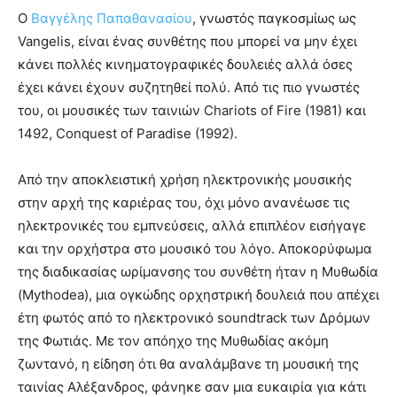
Ο
Βαγγέλης Παπαθανασίου
, γνωστός παγκοσμίως ως
Vangelis, είναι ένας συνθέτης που μπορεί να μην έχει
κάνει πολλές κινηματογραφικές δουλειές αλλά όσες
έχει κάνει έχουν συζητηθεί πολύ. Από τις πιο γνωστές
του, οι μουσικές των ταινιών Chariots of Fire (1981) και
1492, Conquest of Paradise (1992).
Aπό την αποκλειστική χρήση ηλεκτρονικής μουσικής
στην αρχή της καριέρας του, όχι μόνο ανανέωσε τις
ηλεκτρονικές του εμπνεύσεις, αλλά επιπλέον εισήγαγε
και την ορχήστρα στο μουσικό του λόγο. Αποκορύφωμα
της διαδικασίας ωρίμανσης του συνθέτη ήταν η Μυθωδία
(Mythodea), μια ογκώδης ορχηστρική δουλειά που απέχει
έτη φωτός από το ηλεκτρονικό soundtrack των Δρόμων
της Φωτιάς. Με τον απόηχο της Μυθωδίας ακόμη
ζωντανό, η είδηση ότι θα αναλάμβανε τη μουσική της
ταινίας Αλέξανδρος, φάνηκε σαν μια ευκαιρία για κάτι