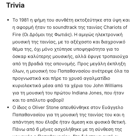
Trivia
Το 1981 η φήμη του συνθέτη εκτοξεύτηκε στα ύψη και
η αφορμή ήταν το soundtrack της ταινίας Chariots of
Fire (Οι Δρόμοι της Φωτιάς). H αμιγώς ηλεκτρονική
μουσική της ταινίας, με το αξέχαστο και διαχρονικό
θέμα της, όχι μόνο χτύπησε υποψηφιότητα για το
όσκαρ καλύτερης μουσικής, αλλά έφυγε τροπαιούχα
από τη βραδιά της απονομής. Προς μεγάλη έκπληξη
όλων, η μουσική του Παπαθανασίου ανέτρεψε όλα τα
προγνωστικά και πήρε το χρυσό αγαλματίδιο
κυριολεκτικά μέσα από τα χέρια του John Williams
για τη μουσική του πρώτου Indiana Jones, που ήταν
και το απόλυτο φαβορί!
Ο ίδιος ο Oliver Stone απευθύνθηκε στον Ευάγγελο
Παπαθανασίου για τη μουσική της ταινίας του και η
απάντηση που έλαβε ήταν άμεση και φυσικά θετική.
Πάνω από 6 μήνες ασχολήθηκε με τη σύνθεση της