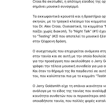
Cross θα σκοτωθεί, η απότομη είσοδος της ορ
σημάνει μουσικό συναγερμό.
Τα εκκωφαντικά κρουστά και η δραστήρια ο
σκηνών, με το τραγικό κλείσιμο του κομματι
του Dr. Alex Cross. Ουσιαστικά, τα κομμάτια “N
παίζει χωρίς διακοπή. Το “Night Talk” (#1) έ
το “Testing” (#2) που αποτελεί το μουσικό 
στην ξέφρενη δράση.
Ο συσχετισμός που επιχειρείται ανάμεσα στη
στην ταινία και σε αυτή με την οποία δουλεύε
για την προσέγγιση που ακολούθησε ο Jerry G
γράφει την τέλεια μουσική συνοδεία για μια αρ
Και όταν το θήραμά της θα παγιδευτεί σε αυτό
του, που καλύπτεται πια με το κομμάτι “Testi
Ο Jerry Goldsmith είχε τη σπάνια ικανότητα
ανάλογα με το είδος της ταινίας που αναλάμ
κοινότητα συνθετών που οι περισσότεροι από
οποιαδήποτε ταινία, που πολλές φορές καταλή