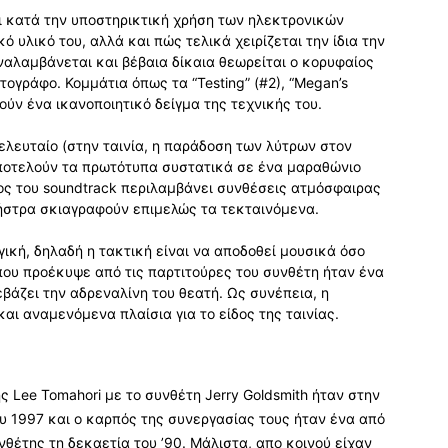
αι κατά την υποστηρικτική χρήση των ηλεκτρονικών
 υλικό του, αλλά και πώς τελικά χειρίζεται την ίδια την
αναλαμβάνεται και βέβαια δίκαια θεωρείται ο κορυφαίος
ογράφο. Κομμάτια όπως τα “Testing” (#2), “Megan’s
ούν ένα ικανοποιητικό δείγμα της τεχνικής του.
τελευταίο (στην ταινία, η παράδοση των λύτρων στον
αποτελούν τα πρωτότυπα συστατικά σε ένα μαραθώνιο
ος του soundtrack περιλαμβάνει συνθέσεις ατμόσφαιρας
ρχήστρα σκιαγραφούν επιμελώς τα τεκταινόμενα.
ική, δηλαδή η τακτική είναι να αποδοθεί μουσικά όσο
 που προέκυψε από τις παρτιτούρες του συνθέτη ήταν ένα
βάζει την αδρεναλίνη του θεατή. Ως συνέπεια, η
και αναμενόμενα πλαίσια για το είδος της ταινίας.
 Lee Tomahori με το συνθέτη Jerry Goldsmith ήταν στην
του 1997 και o καρπός της συνεργασίας τους ήταν ένα από
θέτης τη δεκαετία του ’90. Μάλιστα, απο κοινού είχαν