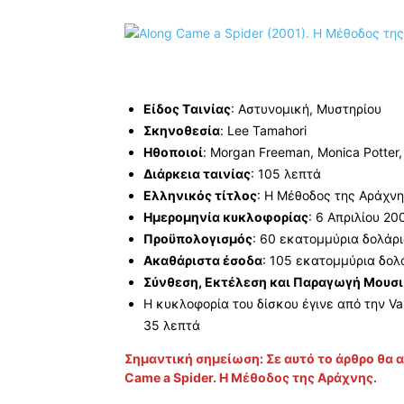
Είδος Tαινίας
: Αστυνομική, Μυστηρίου
Σκηνοθεσία
: Lee Tamahori
Ηθοποιοί
: Morgan Freeman, Monica Potter, 
Διάρκεια ταινίας
: 105 λεπτά
Ελληνικός τίτλος
: Η Μέθοδος της Αράχν
Ημερομηνία κυκλοφορίας
: 6 Απριλίου 20
Προϋπολογισμός
: 60 εκατομμύρια δολάρ
Ακαθάριστα έσοδα
: 105 εκατομμύρια δολ
Σύνθεση, Εκτέλεση και Παραγωγή Μουσ
Η κυκλοφορία του δίσκου έγινε από την Va
35 λεπτά
Σημαντική σημείωση: Σε αυτό το άρθρο θα 
Came a Spider. Η Μέθοδος της Αράχνης.