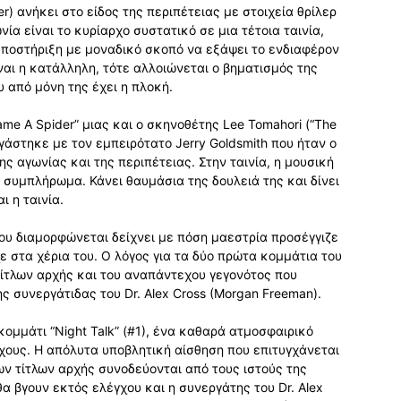
r) ανήκει στο είδος της περιπέτειας με στοιχεία θρίλερ
ία είναι το κυρίαρχο συστατικό σε μια τέτοια ταινία,
 υποστήριξη με μοναδικό σκοπό να εξάψει το ενδιαφέρον
ναι η κατάλληλη, τότε αλλοιώνεται ο βηματισμός της
υ από μόνη της έχει η πλοκή.
me A Spider” μιας και ο σκηνοθέτης Lee Tomahori (“Τhe
ργάστηκε με τον εμπειρότατο Jerry Goldsmith που ήταν ο
 αγωνίας και της περιπέτειας. Στην ταινία, η μουσική
 συμπλήρωμα. Κάνει θαυμάσια της δουλειά της και δίνει
ι η ταινία.
που διαμορφώνεται δείχνει με πόση μαεστρία προσέγγιζε
ε στα χέρια του. Ο λόγος για τα δύο πρώτα κομμάτια του
ίτλων αρχής και του αναπάντεχου γεγονότος που
 συνεργάτιδας του Dr. Alex Cross (Morgan Freeman).
κομμάτι “Night Talk” (#1), ένα καθαρά ατμοσφαιρικό
χους. Η απόλυτα υποβλητική αίσθηση που επιτυγχάνεται
των τίτλων αρχής συνοδεύονται από τους ιστούς της
α βγουν εκτός ελέγχου και η συνεργάτης του Dr. Alex