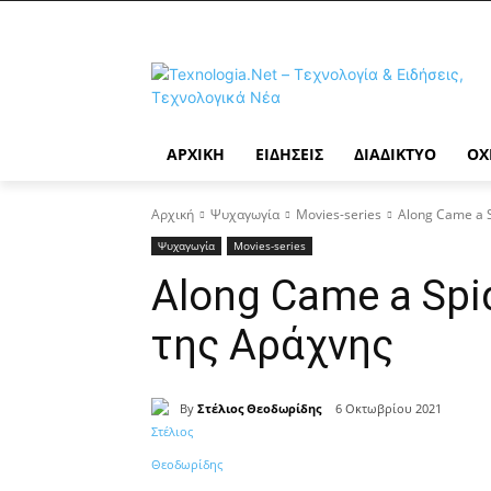
ΑΡΧΙΚΉ
ΕΙΔΉΣΕΙΣ
ΔΙΑΔΊΚΤΥΟ
ΟΧ
Αρχική
Ψυχαγωγία
Movies-series
Along Came a 
Ψυχαγωγία
Movies-series
Along Came a Spi
της Αράχνης
By
Στέλιος Θεοδωρίδης
6 Οκτωβρίου 2021
Κοινοποίηση