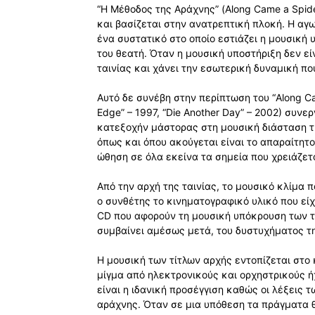
“Η Μέθοδος της Αράχνης” (Along Came a Spide
και βασίζεται στην ανατρεπτική πλοκή. Η αγων
ένα συστατικό στο οποίο εστιάζει η μουσική
του θεατή. Όταν η μουσική υποστήριξη δεν εί
ταινίας και χάνει την εσωτερική δυναμική πο
Αυτό δε συνέβη στην περίπτωση του “Along Ca
Edge” – 1997, “Die Another Day” – 2002) συνε
κατεξοχήν μάστορας στη μουσική διάσταση της
όπως και όπου ακούγεται είναι το απαραίτητο
ώθηση σε όλα εκείνα τα σημεία που χρειάζετα
Από την αρχή της ταινίας, το μουσικό κλίμα 
ο συνθέτης το κινηματογραφικό υλικό που είχ
CD που αφορούν τη μουσική υπόκρουση των τ
συμβαίνει αμέσως μετά, του δυστυχήματος της
Η μουσική των τίτλων αρχής εντοπίζεται στο 
μίγμα από ηλεκτρονικούς και ορχηστρικούς ή
είναι η ιδανική προσέγγιση καθώς οι λέξεις 
αράχνης. Όταν σε μια υπόθεση τα πράγματα θ