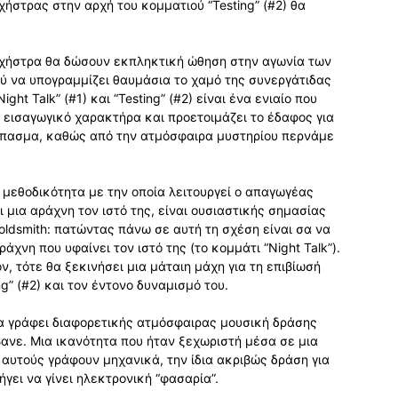
χήστρας στην αρχή του κομματιού “Testing” (#2) θα
ρχήστρα θα δώσουν εκπληκτική ώθηση στην αγωνία των
ού να υπογραμμίζει θαυμάσια το χαμό της συνεργάτιδας
ight Talk” (#1) και “Testing” (#2) είναι ένα ενιαίο που
χει εισαγωγικό χαρακτήρα και προετοιμάζει το έδαφος για
ξέσπασμα, καθώς από την ατμόσφαιρα μυστηρίου περνάμε
 μεθοδικότητα με την οποία λειτουργεί ο απαγωγέας
ι μια αράχνη τον ιστό της, είναι ουσιαστικής σημασίας
oldsmith: πατώντας πάνω σε αυτή τη σχέση είναι σα να
άχνη που υφαίνει τον ιστό της (το κομμάτι “Night Talk”).
ν, τότε θα ξεκινήσει μια μάταιη μάχη για τη επιβίωσή
ng” (#2) και τον έντονο δυναμισμό του.
 να γράφει διαφορετικής ατμόσφαιρας μουσική δράσης
βανε. Μια ικανότητα που ήταν ξεχωριστή μέσα σε μια
 αυτούς γράφουν μηχανικά, την ίδια ακριβώς δράση για
γει να γίνει ηλεκτρονική “φασαρία”.