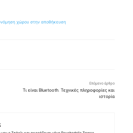
κονόμηση χώρου στην αποθήκευση
Επόμενο άρθρο
Τι είναι Bluetooth. Τεχνικές πληροφορίες και
ιστορία
ς
ς μου ο Τσάρλι και ακροάζομαι μόνο Psychedelic Trance