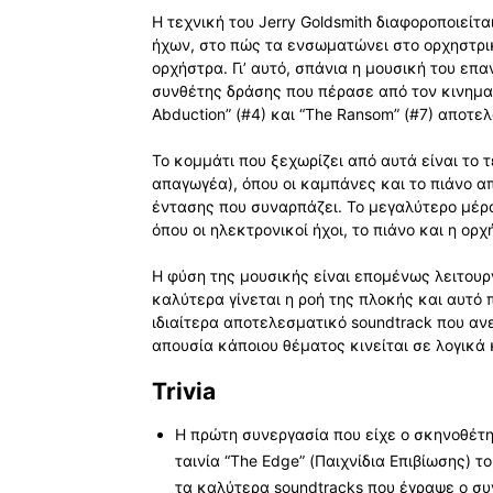
Η τεχνική του Jerry Goldsmith διαφοροποιείτ
ήχων, στο πώς τα ενσωματώνει στο ορχηστρικό
ορχήστρα. Γι’ αυτό, σπάνια η μουσική του επ
συνθέτης δράσης που πέρασε από τον κινηματ
Abduction” (#4) και “The Ransom” (#7) αποτελ
Το κομμάτι που ξεχωρίζει από αυτά είναι το 
απαγωγέα), όπου οι καμπάνες και το πιάνο 
έντασης που συναρπάζει. Το μεγαλύτερο μέρ
όπου οι ηλεκτρονικοί ήχοι, το πιάνο και η ο
Η φύση της μουσικής είναι επομένως λειτουργ
καλύτερα γίνεται η ροή της πλοκής και αυτό
ιδιαίτερα αποτελεσματικό soundtrack που ανε
απουσία κάποιου θέματος κινείται σε λογικά 
Trivia
H πρώτη συνεργασία που είχε ο σκηνοθέτης
ταινία “The Edge” (Παιχνίδια Επιβίωσης) 
τα καλύτερα soundtracks που έγραψε ο συν