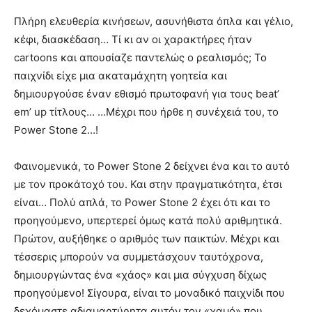
Πλήρη ελευθερία κινήσεων, ασυνήθιστα όπλα και γέλιο,
κέφι, διασκέδαση… Τί κι αν οι χαρακτήρες ήταν
cartoons και απουσίαζε παντελώς ο ρεαλισμός; Το
παιχνίδι είχε μια ακαταμάχητη γοητεία και
δημιουργούσε έναν εθισμό πρωτοφανή για τους beat’
em’ up τίτλους… …Mέχρι που ήρθε η συνέχειά του, το
Power Stone 2…!
Φαινομενικά, το Power Stone 2 δείχνει ένα και το αυτό
με τον προκάτοχό του. Και στην πραγματικότητα, έτσι
είναι… Πολύ απλά, το Power Stone 2 έχει ότι και το
προηγούμενο, υπερτερεί όμως κατά πολύ αριθμητικά.
Πρώτον, αυξήθηκε ο αριθμός των παικτών. Μέχρι και
τέσσερις μπορούν να συμμετάσχουν ταυτόχρονα,
δημιουργώντας ένα «χάος» και μια σύγχυση δίχως
προηγούμενο! Σίγουρα, είναι το μοναδικό παιχνίδι που
δεχόμαστε αδιαμαρτύρητα αυτόν τον «χαμό» που