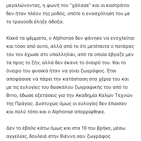
μεγαλώνοντας, η φωνή του “χάλασε” και οι καστράτοι
δεν ήταν πλέον της μοδός, οπότε η ενασχόληση του με
το τραγούδι έληξε άδοξα.
Κακά τα ψέμματα, ο Alphonse δεν φάνηκε να ενοχλείται
και τόσο από αυτό, αλλά από το ότι μετέπειτα ο πατέρας
του τον έχωσε στο υπαλληλίκι, από τα οποία έβγαζε μεν
τα προς το ζήν, αλλά δεν έκανε το όνειρό του. Και το
όνειρο του φυσικά ήταν να γίνει ζωγράφος. Έτσι
αποφάσισε να πάρει την κατάσταση στα χέρια του και
με τις ευλογίες του δασκάλου ζωγραφικής του από το
Brno, έδωσε εξετάσεις για την Ακαδημία Καλών Τεχνών
της Πράγας. Δυστυχώς όμως οι ευλογίες δεν έπιασαν
και πολύ τόπο και ο Alphonse απορρίφθηκε.
Δεν το έβαλε κάτω όμως και στα 19 του βρήκε, μέσω
αγγελίας, δουλειά στην Βιέννη σαν ζωγράφος