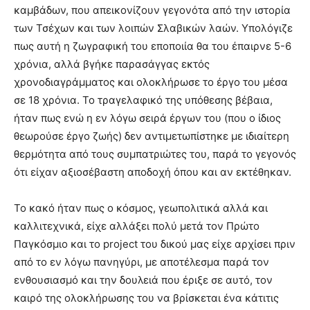
καμβάδων, που απεικονίζουν γεγονότα από την ιστορία
των Τσέχων και των λοιπών Σλαβικών λαών. Υπολόγιζε
πως αυτή η ζωγραφική του εποποιία θα του έπαιρνε 5-6
χρόνια, αλλά βγήκε παρασάγγας εκτός
χρονοδιαγράμματος και ολοκλήρωσε το έργο του μέσα
σε 18 χρόνια. Το τραγελαφικό της υπόθεσης βέβαια,
ήταν πως ενώ η εν λόγω σειρά έργων του (που ο ίδιος
θεωρούσε έργο ζωής) δεν αντιμετωπίστηκε με ιδιαίτερη
θερμότητα από τους συμπατριώτες του, παρά το γεγονός
ότι είχαν αξιοσέβαστη αποδοχή όπου και αν εκτέθηκαν.
Το κακό ήταν πως ο κόσμος, γεωπολιτικά αλλά και
καλλιτεχνικά, είχε αλλάξει πολύ μετά τον Πρώτο
Παγκόσμιο και το project του δικού μας είχε αρχίσει πριν
από το εν λόγω πανηγύρι, με αποτέλεσμα παρά τον
ενθουσιασμό και την δουλειά που έριξε σε αυτό, τον
καιρό της ολοκλήρωσης του να βρίσκεται ένα κάτιτις