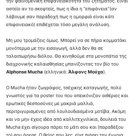
την φαινομενική επιφανειακότητα του ζητήματος. Είναι
αστείο αν το σκεφτείς, πως η ίδια η “επιφάνεια”(αν
λάβουμε σαν παραδοχή πως η ομορφιά είναι κάτι
επιφανειακό) επιδέχεται τόσο μεγάλη ανάλυση.
Mη μου τρομάζεις όμως. Μπορεί να σε πήρα κομματάκι
μονότερμα με την εισαγωγή, αλλά δεν θα σε
ταλαιπωρήσω διόλου. Θα κινηθούμε στα μονοπάτια της
διαχρονικής καλαισθησίας μπανίζοντας τον βίο του
Alphonse Mucha
(ελληνικά:
Άλφονς Μούχα
).
Ο Mucha ήταν ζωγράφος, τσέχικης καταγωγής, πολύ
γνωστός για τα poster του που απεικόνιζαν αιθέριες και
ερωτικές δεσποσύνες με μακριά μαλλιά,
περιτριγυρισμένες από λουλουδιασμένα μοτίβα. Ακόμη
και να μην έχεις ιδέα από καλλιτεχνιλίκια, δουλειά του
Mucha έχει σίγουρα πάρει το μάτι σου και (παραδέξου
το) σου άρεσε. Ο θείος που λες, είχε πιάσει την έννοια