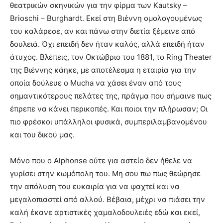
θεατρικών σκηνικών για την φίρμα των Kautsky –
Brioschi – Burghardt. Εκεί στη Βιέννη ομολογουμένως
του καλάρεσε, αν και πάνω στην διετία ξέμεινε από
δουλειά. Όχι επειδή δεν ήταν καλός, αλλά επειδή ήταν
άτυχος. Βλέπεις, τον Οκτώβριο του 1881, το Ring Theater
της Βιέννης κάηκε, με αποτέλεσμα η εταιρία για την
οποία δούλευε ο Mucha να χάσει έναν από τους
σημαντικότερους πελάτες της, πράγμα που σήμαινε πως
έπρεπε να κάνει περικοπές. Και ποιοι την πλήρωσαν; Οι
πιο φρέσκοι υπάλληλοι φυσικά, συμπεριλαμβανομένου
και του δικού μας.
Μόνο που ο Alphonse ούτε για αστείο δεν ήθελε να
γυρίσει στην κωμόπολη του. Μη σου πω πως θεώρησε
την απόλυση του ευκαιρία για να ψαχτεί και να
μεγαλοπιαστεί από αλλού. Βέβαια, μέχρι να πιάσει την
καλή έκανε αρτιστικές χαμαλοδουλειές εδώ και εκεί,