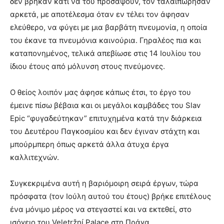
δεν βρήκαν κάτι να του προσάψουν, τον ταλαιπώρησαν
αρκετά, με αποτέλεσμα όταν εν τέλει τον άφησαν
ελεύθερο, να φύγει με μια βαρβάτη πνευμονία, η οποία
του έκανε τα πνευμόνια καινούρια. Γηραλέος πια και
καταπονημένος, τελικά απεβίωσε στις 14 Ιουλίου του
ίδιου έτους από μόλυνση στους πνεύμονες.
Ο θείος λοιπόν μας άφησε κάπως έτσι, το έργο του
έμεινε πίσω βέβαια και οι μεγάλοι καμβάδες του Slav
Epic “φυγαδεύτηκαν” επιτυχημένα κατά την διάρκεια
του Δευτέρου Παγκοσμίου και δεν έγιναν στάχτη και
μπούρμπερη όπως αρκετά άλλα άτυχα έργα
καλλιτεχνών.
Συγκεκριμένα αυτή η βαριόμοιρη σειρά έργων, τώρα
πρόσφατα (τον Ιούλη αυτού του έτους) βρήκε επιτέλους
ένα μόνιμο μέρος να στεγαστεί και να εκτεθεί, στο
ισόγειο του Veletržní Palace στη Πράγα.