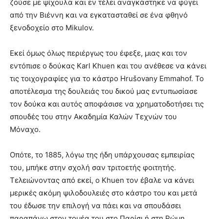
ζούσε με ψίχουλα και εν τέλει αναγκάστηκε να φύγει
από την Βιέννη και να εγκατασταθεί σε ένα φθηνό
ξενοδοχείο στο Mikulov.
Εκεί όμως όλως περιέργως του έφεξε, μιας και τον
εντόπισε ο δούκας Karl Khuen και του ανέθεσε να κάνει
τις τοιχογραφίες για το κάστρο Hrušovany Emmahof. Το
αποτέλεσμα της δουλειάς του δικού μας εντυπωσίασε
τον δούκα και αυτός αποφάσισε να χρηματοδοτήσει τις
σπουδές του στην Ακαδημία Καλών Τεχνών του
Μόναχο.
Οπότε, το 1885, λόγω της ήδη υπάρχουσας εμπειρίας
του, μπήκε στην σχολή σαν τριτοετής φοιτητής.
Τελειώνοντας από εκεί, ο Khuen τον έβαλε να κάνει
μερικές ακόμη ψιλοδουλειές στο κάστρο του και μετά
του έδωσε την επιλογή να πάει και να σπουδάσει
παραπάνω στον τομέα του στο Παρίσι ή στη Ρώμη.