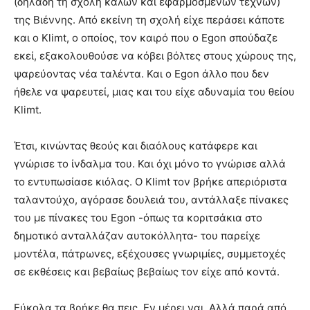
(δηλαδή τη σχολή καλών και εφαρμοσμένων τεχνών)
της Βιέννης. Από εκείνη τη σχολή είχε περάσει κάποτε
και ο Klimt, ο οποίος, τον καιρό που ο Egon σπούδαζε
εκεί, εξακολουθούσε να κόβει βόλτες στους χώρους της,
ψαρεύοντας νέα ταλέντα. Και ο Egon άλλο που δεν
ήθελε να ψαρευτεί, μιας και του είχε αδυναμία του θείου
Klimt.
Έτσι, κινώντας θεούς και διαόλους κατάφερε και
γνώρισε το ίνδαλμα του. Και όχι μόνο το γνώρισε αλλά
το εντυπωσίασε κιόλας. Ο Klimt τον βρήκε απεριόριστα
ταλαντούχο, αγόρασε δουλειά του, αντάλλαξε πίνακες
του με πίνακες του Egon -όπως τα κοριτσάκια στο
δημοτικό ανταλλάζαν αυτοκόλλητα- του παρείχε
μοντέλα, πάτρωνες, εξέχουσες γνωριμίες, συμμετοχές
σε εκθέσεις και βεβαίως βεβαίως τον είχε από κοντά.
Εύκολα τα βρήκε θα πεις. Εν μέρει ναι. Αλλά παρά από