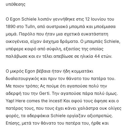
υπόθεσης
Ο Egon Schiele λοιπόν γεννήθηκε στις 12 Ιουνίου του
1890 στο Tulln, από αυστριακό μπαμπά και μποέμισσα
μαμά. Παρόλο που ήταν μια σχετικά ευκατάστατη
οικογένεια, είχαν άσχημα δράματα. Ο μπαμπάς Schiele,
υπέφερε καιρό από σύφιλη, εξαιτίας της οποίας
παλάβωσε και εν τέλει απεβίωσε σε ηλικία 44 ετών.
Ο μικρός Egon βέβαια ήταν ήδη κομματάκι
δυσλειτουργικός και πριν τον θάνατο του πατέρα του.
Με ποιον τρόπο; Ας πούμε ότι αγαπούσε πολύ την
αδερφή του την Gerti. Την αγαπούσε πάρα πολύ όμως.
Yap! Here comes the incest! Και αφού τους άφησε και ο
πατέρας τους, που τους έχει κάνει χαλάστρα ουκ ολίγες
φορές, τα αδερφάκια Schiele οργίαζαν αξιοπρεπώς.
Επίσης, μετά τον θάνατο του πατέρα του, ήρθε και