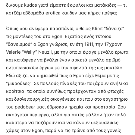
δίνουμε kudos γιατί είμαστε έκφυλοι και ματάκιδες — τι
κοτζάμ εβδομάδα erotica και δεν μας πήρες πρέφα;
Όπως σου ανέφερα παραπάνω, ο θείος Klimt “δάνειζε”
τις μοντέλες του στο Egon. Εξαιτίας ενός τέτοιου
“δανεισμού” ο Egon γνώρισε, εν έτη 1911, την 17χρονη
Valerie “Wally” Neuzil, με την οποία έφαγε μεγάλο έρωτα
και κατάφερε να βγάλει έναν αρκετά μεγάλο αριθμό
εντυπωσιακών έργων με την αφεντιά της ως μοντέλο.
Εδώ αξίζει να σημειωθεί πως ο Egon είχε θέμα με τις
“μικρούλες”. Σε πολλούς πίνακές του ποζάρουν ανήλικα
κορίτσια, τα οποία συνήθως προέρχονταν από φτωχές
και δυσλειτουργικές οικογένειες και που στο εργαστήριο
του pedobear μας, έβρισκαν ηρεμία και προστασία. Σου
ακούγεται περίεργο, αλλά για αυτές μάλλον ήταν πολύ
καλύτερο να ποζάρουν και να κάνουν σεξουαλικές
χάρες στον Egon, παρά να τις τρώνε από τους γονείς