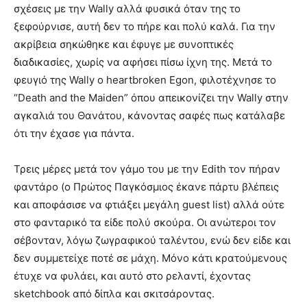
σχέσεις με την Wally αλλά φυσικά όταν της το
ξεφούρνισε, αυτή δεν το πήρε και πολύ καλά. Για την
ακρίβεια σηκώθηκε και έφυγε με συνοπτικές
διαδικασίες, χωρίς να αφήσει πίσω ίχνη της. Μετά το
φευγιό της Wally ο heartbroken Egon, φιλοτέχνησε το
“Death and the Maiden” όπου απεικονίζει την Wally στην
αγκαλιά του Θανάτου, κάνοντας σαφές πως κατάλαβε
ότι την έχασε για πάντα.
Τρεις μέρες μετά τον γάμο του με την Edith τον πήραν
φαντάρο (o Πρώτος Παγκόσμιος έκανε πάρτυ βλέπεις
και αποφάσισε να φτιάξει μεγάλη guest list) αλλά ούτε
στο φανταρικό τα είδε πολύ σκούρα. Οι ανώτεροι τον
σέβονταν, λόγω ζωγραφικού ταλέντου, ενώ δεν είδε και
δεν συμμετείχε ποτέ σε μάχη. Μόνο κάτι κρατούμενους
έτυχε να φυλάει, και αυτό στο ρελαντί, έχοντας
sketchbook από δίπλα και σκιτσάροντας.