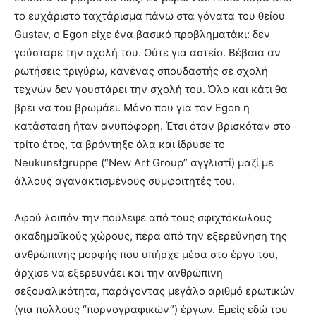
το ευχάριστο ταχτάρισμα πάνω στα γόνατα του θείου
Gustav, ο Egon είχε ένα βασικό προβληματάκι: δεν
γούσταρε την σχολή του. Ούτε για αστείο. Βέβαια αν
ρωτήσεις τριγύρω, κανένας σπουδαστής σε σχολή
τεχνών δεν γουστάρει την σχολή του. Όλο και κάτι θα
βρει να του βρωμάει. Μόνο που για τον Egon η
κατάσταση ήταν ανυπόφορη. Έτσι όταν βρισκόταν στο
τρίτο έτος, τα βρόντηξε όλα και ίδρυσε το
Neukunstgruppe (“New Art Group” αγγλιστί) μαζί με
άλλους αγανακτισμένους συμφοιτητές του.
Αφού λοιπόν την πούλεψε από τους σφιχτόκωλους
ακαδημαϊκούς χώρους, πέρα από την εξερεύνηση της
ανθρώπινης μορφής που υπήρχε μέσα στο έργο του,
άρχισε να εξερευνάει και την ανθρώπινη
σεξουαλικότητα, παράγοντας μεγάλο αριθμό ερωτικών
(για πολλούς “πορνογραφικών”) έργων. Εμείς εδώ του