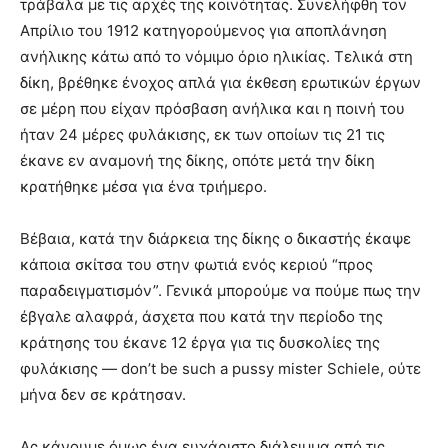
τράβαλα με τις αρχές της κοινότητας. Συνελήφθη τον
Απρίλιο του 1912 κατηγορούμενος για αποπλάνηση
ανήλικης κάτω από το νόμιμο όριο ηλικίας. Τελικά στη
δίκη, βρέθηκε ένοχος απλά για έκθεση ερωτικών έργων
σε μέρη που είχαν πρόσβαση ανήλικα και η ποινή του
ήταν 24 μέρες φυλάκισης, εκ των οποίων τις 21 τις
έκανε εν αναμονή της δίκης, οπότε μετά την δίκη
κρατήθηκε μέσα για ένα τριήμερο.
Βέβαια, κατά την διάρκεια της δίκης ο δικαστής έκαψε
κάποια σκίτσα του στην φωτιά ενός κεριού “προς
παραδειγματισμόν”. Γενικά μπορούμε να πούμε πως την
έβγαλε αλαφρά, άσχετα που κατά την περίοδο της
κράτησης του έκανε 12 έργα για τις δυσκολίες της
φυλάκισης — don’t be such a pussy mister Schiele, ούτε
μήνα δεν σε κράτησαν.
Ας κάνουμε όμως ένα ευχάριστο διάλειμμα από τις