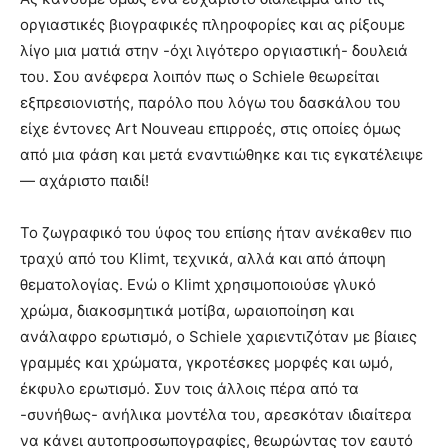
οργιαστικές βιογραφικές πληροφορίες και ας ρίξουμε
λίγο μια ματιά στην -όχι λιγότερο οργιαστική- δουλειά
του. Σου ανέφερα λοιπόν πως ο Schiele θεωρείται
εξπρεσιονιστής, παρόλο που λόγω του δασκάλου του
είχε έντονες Art Nouveau επιρροές, στις οποίες όμως
από μια φάση και μετά εναντιώθηκε και τις εγκατέλειψε
— αχάριστο παιδί!
Το ζωγραφικό του ύφος του επίσης ήταν ανέκαθεν πιο
τραχύ από του Klimt, τεχνικά, αλλά και από άποψη
θεματολογίας. Ενώ ο Klimt χρησιμοποιούσε γλυκό
χρώμα, διακοσμητικά μοτίβα, ωραιοποίηση και
ανάλαφρο ερωτισμό, ο Schiele χαριεντιζόταν με βίαιες
γραμμές και χρώματα, γκροτέσκες μορφές και ωμό,
έκφυλο ερωτισμό. Συν τοις άλλοις πέρα από τα
-συνήθως- ανήλικα μοντέλα του, αρεσκόταν ιδιαίτερα
να κάνει αυτοπροσωπογραφίες, θεωρώντας τον εαυτό