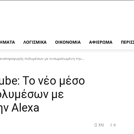
ΉΜΑΤΑ
ΛΟΓΙΣΜΙΚΆ
ΟΙΚΟΝΟΜΊΑ
ΑΦΙΈΡΩΜΑ
ΠΕΡΙΣ
 αναπαραγωγής πολυμέσων με ενσωματωμένη την...
ube: Το νέο μέσο
ολυμέσων με
ν Alexa
372
0