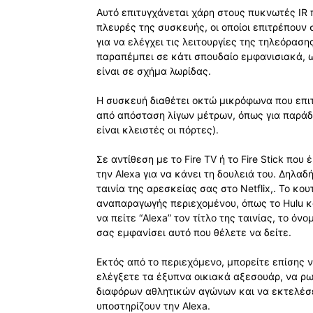
Αυτό επιτυγχάνεται χάρη στους πυκνωτές IR 
πλευρές της συσκευής, οι οποίοι επιτρέπουν 
για να ελέγχει τις λειτουργίες της τηλεόραση
παραπέμπει σε κάτι σπουδαίο εμφανισιακά, ω
είναι σε σχήμα λωρίδας.
Η συσκευή διαθέτει οκτώ μικρόφωνα που επ
από απόσταση λίγων μέτρων, όπως για παράδε
είναι κλειστές οι πόρτες).
Σε αντίθεση με το Fire TV ή το Fire Stick που
την Alexa για να κάνει τη δουλειά του. Δηλαδ
ταινία της αρεσκείας σας στο Netflix,. Το κο
αναπαραγωγής περιεχομένου, όπως το Hulu και
να πείτε “Alexa” τον τίτλο της ταινίας, το ό
σας εμφανίσει αυτό που θέλετε να δείτε.
Εκτός από το περιεχόμενο, μπορείτε επίσης ν
ελέγξετε τα έξυπνα οικιακά αξεσουάρ, να ρ
διαφόρων αθλητικών αγώνων και να εκτελέσε
υποστηρίζουν την Alexa.