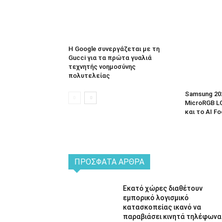
Η Google συνεργάζεται με τη
Gucci για τα πρώτα γυαλιά
τεχνητής νοημοσύνης
πολυτελείας
Samsung 20
MicroRGB LC
και το AI F
ΠΡΌΣΦΑΤΑ ΆΡΘΡΑ
Εκατό χώρες διαθέτουν
εμπορικό λογισμικό
κατασκοπείας ικανό να
παραβιάσει κινητά τηλέφωνα