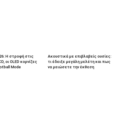
26: Η στροφή στις
Ακουστικά με επιβλαβείς ουσίες:
D, οι OLED κορνίζες
τι έδειξε μεγάλη μελέτη και πως
ootball Mode
να μειώσετε την έκθεση