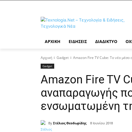
ΑΡΧΙΚΉ
ΕΙΔΉΣΕΙΣ
ΔΙΑΔΊΚΤΥΟ
ΟΧ
Αρχική
Gadget
Amazon Fire TV Cube: Το νέο μέσο
Gadget
Amazon Fire TV C
αναπαραγωγής π
ενσωματωμένη τη
By
Στέλιος Θεοδωρίδης
8 Ιουνίου 2018