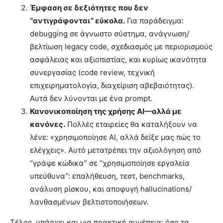
Έμφαση σε δεξιότητες που δεν
“αντιγράφονται” εύκολα.
Για παράδειγμα:
debugging σε άγνωστο σύστημα, ανάγνωση/
βελτίωση legacy code, σχεδιασμός με περιορισμούς
ασφάλειας και αξιοπιστίας, και κυρίως ικανότητα
συνεργασίας (code review, τεχνική
επιχειρηματολογία, διαχείριση αβεβαιότητας).
Αυτά δεν λύνονται με ένα prompt.
Κανονικοποίηση της χρήσης AI—αλλά με
κανόνες.
Πολλές εταιρείες θα καταλήξουν να
λένε: «χρησιμοποίησε AI, αλλά δείξε μας πώς το
ελέγχεις». Αυτό μετατρέπει την αξιολόγηση από
“γράψε κώδικα” σε “χρησιμοποίησε εργαλεία
υπεύθυνα”: επαλήθευση, τεστ, benchmarks,
ανάλυση ρίσκου, και αποφυγή hallucinations/
λανθασμένων βελτιστοποιήσεων.
Τέλος, υπάρχει και μια πρακτική συνέπεια: όσο τα