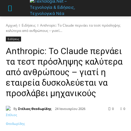
Αρχική
Ειδήσεις
Anthropic: Το Claude περνάει τα τεστ πρόσληψης
καλύτερα από ανθρώπους – γιατί...
Ειδήσεις
Anthropic: Το Claude περνάει
τα τεστ πρόσληψης καλύτερα
από ανθρώπους – γιατί η
εταιρεία δυσκολεύεται να
προσλάβει μηχανικούς
By
Στέλιος Θεοδωρίδης
24 Ιανουαρίου 2026
0
0