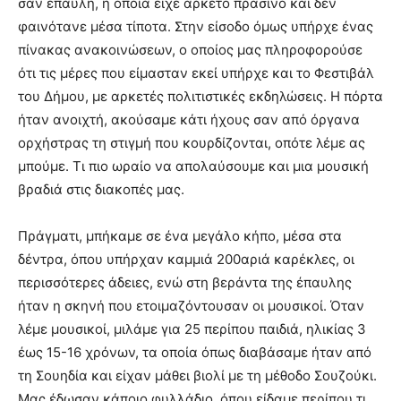
σαν έπαυλη, η οποία είχε αρκετό πράσινο και δεν
φαινότανε μέσα τίποτα. Στην είσοδο όμως υπήρχε ένας
πίνακας ανακοινώσεων, ο οποίος μας πληροφορούσε
ότι τις μέρες που είμασταν εκεί υπήρχε και το Φεστιβάλ
του Δήμου, με αρκετές πολιτιστικές εκδηλώσεις. Η πόρτα
ήταν ανοιχτή, ακούσαμε κάτι ήχους σαν από όργανα
ορχήστρας τη στιγμή που κουρδίζονται, οπότε λέμε ας
μπούμε. Τι πιο ωραίο να απολαύσουμε και μια μουσική
βραδιά στις διακοπές μας.
Πράγματι, μπήκαμε σε ένα μεγάλο κήπο, μέσα στα
δέντρα, όπου υπήρχαν καμμιά 200αριά καρέκλες, οι
περισσότερες άδειες, ενώ στη βεράντα της έπαυλης
ήταν η σκηνή που ετοιμαζόντουσαν οι μουσικοί. Όταν
λέμε μουσικοί, μιλάμε για 25 περίπου παιδιά, ηλικίας 3
έως 15-16 χρόνων, τα οποία όπως διαβάσαμε ήταν από
τη Σουηδία και είχαν μάθει βιολί με τη μέθοδο Σουζούκι.
Μας έδωσαν κάποιο φυλλάδιο, όπου είδαμε περίπου τι