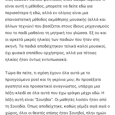
είναι αυτή η μέθοδος, μπορείτε να δείτε εδώ για
περισσότερα ή εδώ, αλλά εν ολίγοις είναι μια
επαναστατική μέθοδος εκμάθησης μουσικής (αλλά και
άλλων τεχνών) που βασίζεται στους ίδιους μηχανισμούς
που το παιδί μαθαίνει τη μητρική του γλώσσα. Εξ ου και
οι αρκετά μικρές ηλικίες των παιδιών που ήταν στη
σκηνή. Τα παιδιά αποδείχτηκαν τελικά καλοί μουσικοί,
όχι φυσικά επιπέδου ορχήστρας, αλλά για τέτοιες
ηλικίες ήταν όντως εντυπωσιακά.
Τώρα θα πείτε, τι σχέση έχουν όλα αυτά με το
προηγούμενο post και τη γκρίνια μου; Αν προσέξατε
αγαπητοί και προσεκτικοί αναγνώστες, υπάρχει μια
λέξη-κλειδί σε όλα αυτά που έχω γράψει μέχρι εδώ. Η
λέξη αυτή είναι “Σουηδία”. Οι μαθητές λοιπόν ήταν από
τη Σουηδία. Όπως αποδείχτηκε, καθώς γέμιζε σιγά σιγά ο
χώρος, όλοι οι θεατές επίσης ήταν Σουηδοί, πλην ημών