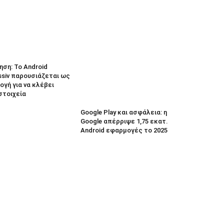
ηση: Το Android
ssiv παρουσιάζεται ως
γή για να κλέβει
στοιχεία
Google Play και ασφάλεια: η
Google απέρριψε 1,75 εκατ.
Android εφαρμογές το 2025