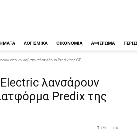
ΉΜΑΤΑ
ΛΟΓΙΣΜΙΚΆ
ΟΙΚΟΝΟΜΊΑ
ΑΦΙΈΡΩΜΑ
ΠΕΡΙΣ
σάρουν από κοινού την πλατφόρμα Predix της GE
 Electric λανσάρουν
λατφόρμα Predix της
435
0