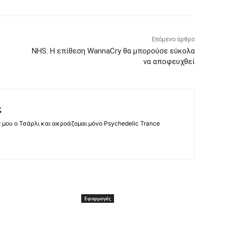
Επόμενο άρθρο
NHS: Η επίθεση WannaCry θα μπορούσε εύκολα
να αποφευχθεί
ς
ς μου ο Τσάρλι και ακροάζομαι μόνο Psychedelic Trance
Εφαρμογές