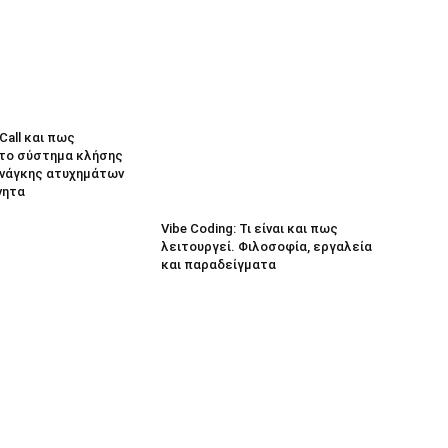
eCall και πως
 το σύστημα κλήσης
νάγκης ατυχημάτων
νητα
Vibe Coding: Τι είναι και πως
λειτουργεί. Φιλοσοφία, εργαλεία
και παραδείγματα