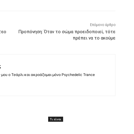
Επόμενο άρθρο
τεο
Προπόνηση: Όταν το σώμα προειδοποιεί, τότε
πρέπει να το ακούμε
ς
ς μου ο Τσάρλι και ακροάζομαι μόνο Psychedelic Trance
Τι είναι