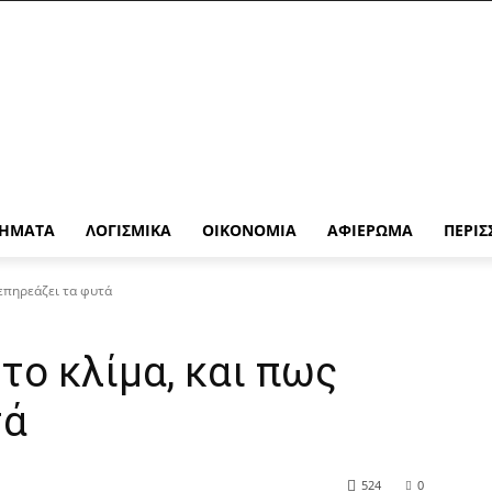
ΉΜΑΤΑ
ΛΟΓΙΣΜΙΚΆ
ΟΙΚΟΝΟΜΊΑ
ΑΦΙΈΡΩΜΑ
ΠΕΡΙΣ
 επηρεάζει τα φυτά
το κλίμα, και πως
τά
524
0