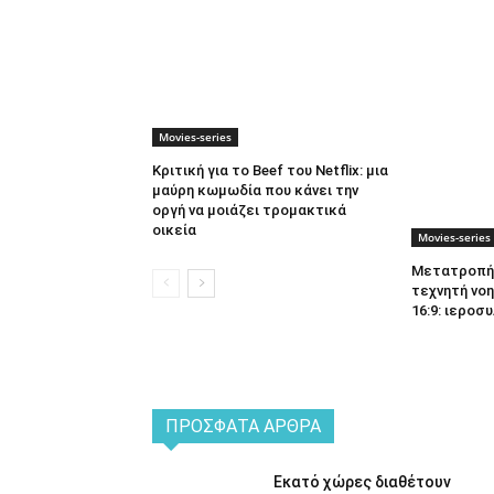
Movies-series
Κριτική για το Beef του Netflix: μια
μαύρη κωμωδία που κάνει την
οργή να μοιάζει τρομακτικά
οικεία
Movies-series
Μετατροπή 
τεχνητή νοη
16:9: ιεροσυ
ΠΡΌΣΦΑΤΑ ΆΡΘΡΑ
Εκατό χώρες διαθέτουν