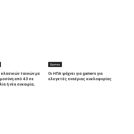
Games
κλασικών ταινιών με
Οι ΗΠΑ ψάχνει για gamers για
μοσύνη από 4:3 σε
ελεγκτές εναέριας κυκλοφορίας
λία ή νέα ευκαιρία;