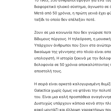
Το 1963, 350 άνθρωποι έφυγαν για ένα ταξ
διαφορετικό ηλιακό σύστημα, άγνωστο σε
Μετά από 50 χρόνια, η πρώτη γενιά έχει φύ
ταξίδι το οποίο δεν επέλεξαν ποτέ.
Ζουν σε μια κοινωνία που δεν γνώρισε ποτέ
δίδυμους πύργους. Η τηλεόραση, η μουσική 
Υπάρχουν άνθρωποι που ζουν στα ανώτερα
δικαίωμα της γέννησης στο πλοίο είναι α
υπολογιστή. Η ιστορία ξεκινά με την δολοφ
δολοφονία σε 50 χρόνια αποκαλύπτοντας 
αποστολή τους.
Η σειρά είναι αρκετά καλογυρισμένη θυμίζ
Galactica χωρίς όμως να φτάνει την πολυ
του. Είναι μια καλή προσπάθεια αναγέννησ
Δυστυχώς υπάρχουν κάποια κενά στην πλοκή
κακό μοντάζ) και έλλειψη χαρακτήρων που 