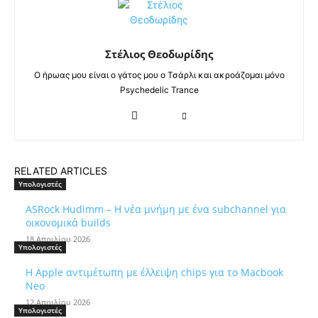
Στέλιος Θεοδωρίδης
Ο ήρωας μου είναι ο γάτος μου ο Τσάρλι και ακροάζομαι μόνο
Psychedelic Trance
RELATED ARTICLES
Υπολογιστές
ASRock Hudimm – Η νέα μνήμη με ένα subchannel για
οικονομικά builds
18 Απριλίου 2026
Υπολογιστές
Η Apple αντιμέτωπη με έλλειψη chips για το Macbook
Neo
12 Απριλίου 2026
Υπολογιστές