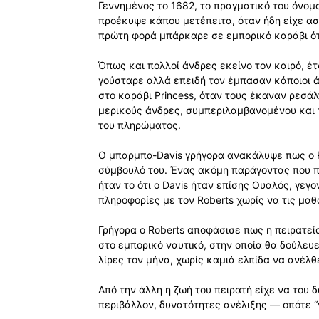
Γεννημένος το 1682, το πραγματικό του όνομ
προέκυψε κάπου μετέπειτα, όταν ήδη είχε ασ
πρώτη φορά μπάρκαρε σε εμπορικό καράβι ότ
Όπως και πολλοί άνδρες εκείνο τον καιρό, έτσ
γούσταρε αλλά επειδή τον έμπασαν κάποιοι άλλ
στο καράβι Princess, όταν τους έκαναν ρεσάλ
μερικούς άνδρες, συμπεριλαμβανομένου και 
του πληρώματος.
Ο μπαρμπα-Davis γρήγορα ανακάλυψε πως ο R
σύμβουλό του. Ένας ακόμη παράγοντας που π
ήταν το ότι ο Davis ήταν επίσης Ουαλός, γεγ
πληροφορίες με τον Roberts χωρίς να τις μαθ
Γρήγορα ο Roberts αποφάσισε πως η πειρατεία
στο εμπορικό ναυτικό, στην οποία θα δούλευε
λίρες τον μήνα, χωρίς καμιά ελπίδα να ανέλθ
Από την άλλη η ζωή του πειρατή είχε να του
περιβάλλον, δυνατότητες ανέλιξης — οπότε “γι