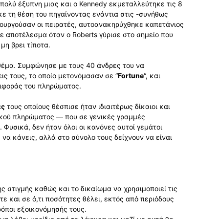
 πολύ έξυπνη μιας και ο Kennedy εκμεταλλεύτηκε τις 8
ε τη θέση του πηγαίνοντας ενάντια στις -συνήθως
ιτουργούσαν οι πειρατές, αυτοανακηρύχθηκε καπετάνιος
με αποτέλεσμα όταν ο Roberts γύρισε στο σημείο που
μη βρει τίποτα.
θέμα. Συμφώνησε με τους 40 άνδρες του να
εις τους, το οποίο μετονόμασαν σε “
Fortune
“, και
ιφοράς του πληρώματος.
ες
τους οποίους θέσπισε ήταν ιδιαιτέρως δίκαιοι και
τικού πληρώματος — που σε γενικές γραμμές
 Φυσικά, δεν ήταν όλοι οι κανόνες αυτοί γεμάτοι
 να κάνεις, αλλά στο σύνολο τους δείχνουν να είναι
ς στιγμής καθώς και το δικαίωμα να χρησιμοποιεί τις
ε και σε ό,τι ποσότητες θέλει, εκτός από περιόδους
ρόποι εξοικονόμησής τους.