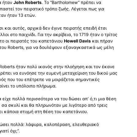
α ήταν
John Roberts
. Το “Bartholomew” πρέπει να
παστεί τον πειρατικό τρόπο ζωής. Λέγεται πως για
αν ήταν 13 ετών.
ι και αυτός, αρχικά δεν έγινε πειρατής επειδή έτσι
οι στο παιχνίδι. Για την ακρίβεια, το 1719 ήταν ο τρίτος
το οι πειρατές του καπετάνιου
Howell Davis
και πήραν
του Roberts, για να δουλέψουν εξαναγκαστικά ως μέλη
oberts ήταν πολύ ικανός στην πλοήγηση και τον έκανε
ρέπει να ευνόησε την ευμενή μεταχείριση του δικού μας
ονός που του επέτρεπε να μοιράζεται σημαντικές
αίνει το υπόλοιπο πλήρωμα.
 είχε πολλά περισσότερα να του δώσει απ’ ό,τι μια θέση
 σα σκυλί και θα πληρωνόταν με λιγότερο από τρεις
ει κάποια στιγμή στη θέση του καπετάνιου.
 δώσει πολλά: λάφυρα, καλοπέραση, ελευθεριακό
ατί όχι;”.