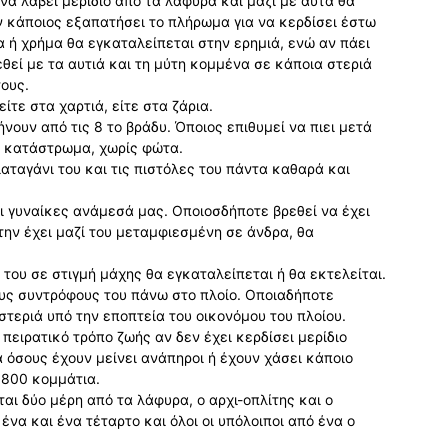
να λάβει μερίδιο από τα λάφυρα και μαζί με αυτά θα
ν κάποιος εξαπατήσει το πλήρωμα για να κερδίσει έστω
 ή χρήμα θα εγκαταλείπεται στην ερημιά, ενώ αν πάει
θεί με τα αυτιά και τη μύτη κομμένα σε κάποια στεριά
τους.
ίτε στα χαρτιά, είτε στα ζάρια.
νουν από τις 8 το βράδυ. Όποιος επιθυμεί να πιει μετά
ο κατάστρωμα, χωρίς φώτα.
ιαταγάνι του και τις πιστόλες του πάντα καθαρά και
ι γυναίκες ανάμεσά μας. Οποιοσδήποτε βρεθεί να έχει
την έχει μαζί του μεταμφιεσμένη σε άνδρα, θα
 του σε στιγμή μάχης θα εγκαταλείπεται ή θα εκτελείται.
ους συντρόφους του πάνω στο πλοίο. Οποιαδήποτε
στεριά υπό την εποπτεία του οικονόμου του πλοίου.
πειρατικό τρόπο ζωής αν δεν έχει κερδίσει μερίδιο
α όσους έχουν μείνει ανάπηροι ή έχουν χάσει κάποιο
α 800 κομμάτια.
αι δύο μέρη από τα λάφυρα, ο αρχι-οπλίτης και ο
 ένα και ένα τέταρτο και όλοι οι υπόλοιποι από ένα ο