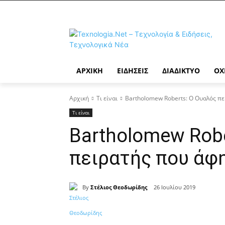
ΑΡΧΙΚΉ
ΕΙΔΉΣΕΙΣ
ΔΙΑΔΊΚΤΥΟ
ΟΧ
Αρχική
Τι είναι
Bartholomew Roberts: Ο Ουαλός πε
Τι είναι
Bartholomew Robe
πειρατής που άφ
By
Στέλιος Θεοδωρίδης
26 Ιουλίου 2019
Κοινοποίηση