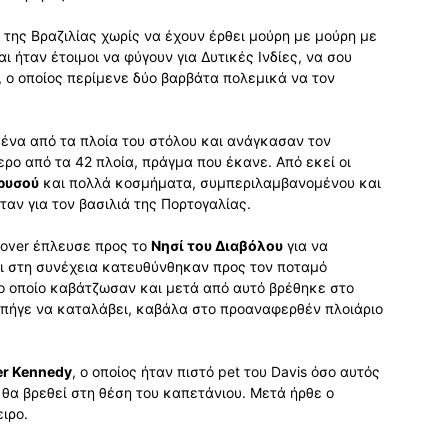
της Βραζιλίας χωρίς να έχουν έρθει μούρη με μούρη με
αι ήταν έτοιμοι να φύγουν για Δυτικές Ινδίες, να σου
, ο οποίος περίμενε δύο βαρβάτα πολεμικά να τον
 ένα από τα πλοία του στόλου και ανάγκασαν τον
ερο από τα 42 πλοία, πράγμα που έκανε. Από εκεί οι
ρυσού
και πολλά κοσμήματα, συμπεριλαμβανομένου και
ταν για τον βασιλιά της Πορτογαλίας.
Rover έπλευσε προς το
Νησί του Διαβόλου
για να
αι στη συνέχεια κατευθύνθηκαν προς τον ποταμό
 το οποίο καβάτζωσαν και μετά από αυτό βρέθηκε στο
ts πήγε να καταλάβει, καβάλα στο προαναφερθέν πλοιάριο
er Kennedy
, ο οποίος ήταν πιστό pet του Davis όσο αυτός
 θα βρεθεί στη θέση του καπετάνιου. Μετά ήρθε ο
ιρο.