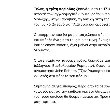
Τέλος, η
τρίτη περίοδος
ξεκινάει από το
171
στροφή των αγγλοαμερικάνων κουρσάρων που 
διαδοχής, στην Καραϊβική, τη Δυτική ακτή τη
τον Ινδικό Ωκεανό για πλιάτσικο και ομορφιές
Ο μπάρμπας που θα μας απασχολήσει σήμερα 
και υπήρξε ένας από τους πιο πετυχημένους 
Bartholomew Roberts, έχει μείνει στην ιστορία
δέρματος.
Οπότε χωρίς να χάνουμε χρόνο, ξεκινάμε αμέ
(ελληνικά: Βαρθολομαίος Ρόμπερτς). Όμως πρ
ονομάστηκε John Roberts (Τζον Ρόμπερτς) και
γνωστός στα πέρατα του κόσμου.
Συμπαθής αλητάμπουρας, πέρα από τα ρεσάλ
γνωστός και για την επιβολή αρκετά δίκαιω
του, τους οποίους θα δούμε παρακάτω. Προς 
μας τερτίπια.