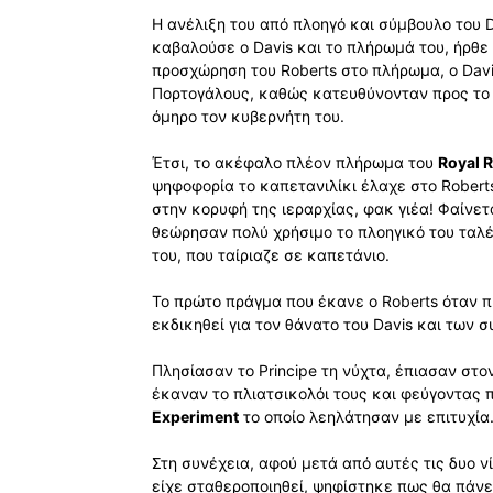
Η ανέλιξη του από πλοηγό και σύμβουλο του D
καβαλούσε ο Davis και το πλήρωμά του, ήρθε
προσχώρηση του Roberts στο πλήρωμα, ο Davi
Πορτογάλους, καθώς κατευθύνονταν προς το ν
όμηρο τον κυβερνήτη του.
Έτσι, το ακέφαλο πλέον πλήρωμα του
Royal 
ψηφοφορία το καπετανιλίκι έλαχε στο Robert
στην κορυφή της ιεραρχίας, φακ γιέα! Φαίνετα
θεώρησαν πολύ χρήσιμο το πλοηγικό του ταλέ
του, που ταίριαζε σε καπετάνιο.
Το πρώτο πράγμα που έκανε ο Roberts όταν πή
εκδικηθεί για τον θάνατο του Davis και των 
Πλησίασαν το Principe τη νύχτα, έπιασαν στο
έκαναν το πλιατσικολόι τους και φεύγοντας π
Experiment
το οποίο λεηλάτησαν με επιτυχία
Στη συνέχεια, αφού μετά από αυτές τις δυο 
είχε σταθεροποιηθεί, ψηφίστηκε πως θα πάνε