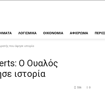
ΉΜΑΤΑ
ΛΟΓΙΣΜΙΚΆ
ΟΙΚΟΝΟΜΊΑ
ΑΦΙΈΡΩΜΑ
ΠΕΡΙΣ
ιρατής που άφησε ιστορία
rts: Ο Ουαλός
ησε ιστορία
556
0