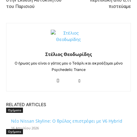
στην Έκθεση Αυτοκινήτου
περίπλοκη από ό,τι
του Παρισιού
πιστεύαμε
Στέλιος Θεοδωρίδης
Ο ήρωας μου είναι ο γάτος μου ο Τσάρλι και ακροάζομαι μόνο
Psychedelic Trance
RELATED ARTICLES
Οχήματα
Νέο Nissan Skyline: Ο θρύλος επιστρέφει με V6 Hybrid
16 Απριλίου 2026
Οχήματα