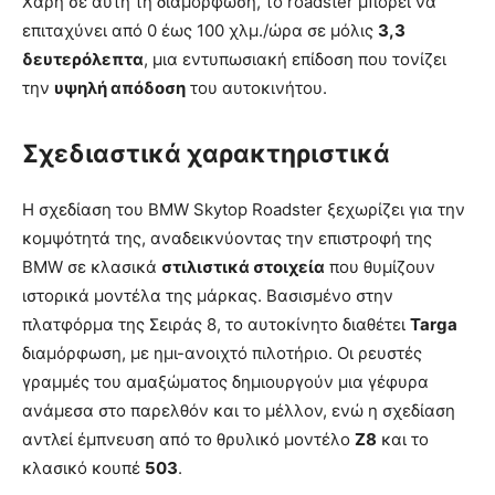
Χάρη σε αυτή τη διαμόρφωση, το roadster μπορεί να
επιταχύνει από 0 έως 100 χλμ./ώρα σε μόλις
3,3
δευτερόλεπτα
, μια εντυπωσιακή επίδοση που τονίζει
την
υψηλή απόδοση
του αυτοκινήτου.
Σχεδιαστικά χαρακτηριστικά
Η σχεδίαση του BMW Skytop Roadster ξεχωρίζει για την
κομψότητά της, αναδεικνύοντας την επιστροφή της
BMW σε κλασικά
στιλιστικά στοιχεία
που θυμίζουν
ιστορικά μοντέλα της μάρκας. Βασισμένο στην
πλατφόρμα της Σειράς 8, το αυτοκίνητο διαθέτει
Targa
διαμόρφωση, με ημι-ανοιχτό πιλοτήριο. Οι ρευστές
γραμμές του αμαξώματος δημιουργούν μια γέφυρα
ανάμεσα στο παρελθόν και το μέλλον, ενώ η σχεδίαση
αντλεί έμπνευση από το θρυλικό μοντέλο
Z8
και το
κλασικό κουπέ
503
.