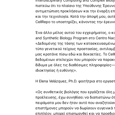
Interdisciplinary Computing and Complex Bio
πιστεύω ότι το πλαίσιο της Υπεύθυνης Έρευνα
αντιμετώπιση προκλήσεων και την έναρξη επ
και την τεχνολογία. Κατά την άποψή μου, αυτ
CellRepo το υποστηρίζει, κάνοντας την έρευν
Ένα άλλο μέλος αυτού του εγχειρήματος, ο κ
and Synthetic Biology Program στο Centro Nac
«Δεδομένης της τάσης των κατασκευασμένων
τύπο γενετικού τείχους προστασίας, αντιλα
μας κρατάνε πίσω εδώ και δεκαετίες. Το Ce
δεδομένων στελεχών που μπορούν να παρακο
δίδυμα με όλες τις διαθέσιμες πληροφορίες—
ιδιοκτησίας ή ευθύνης».
Η Elena Velázquez, Ph.D. φοιτήτρια στο εργασ
«Ως συνθετικός βιολόγος που εργάζεται όλη 
προέλευσης, έχω συνηθίσει να διαπιστώνω ότ
πειράματα μου δεν ήταν αυτό που αναζητούσα
επιστήμονες μπορούν να δωρίσουν ευγενικά 
επιπλέον, μπορεί επισημανθεί και να προσδιο