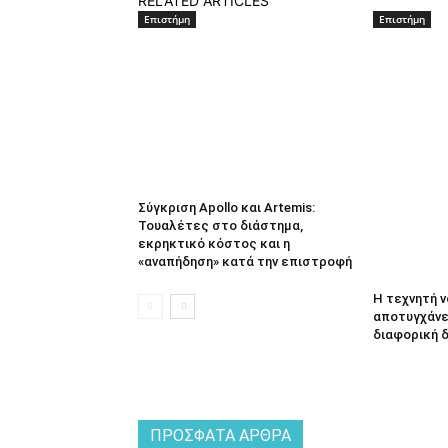
RELATED ARTICLES
Επιστήμη
Επιστήμη
Σύγκριση Apollo και Artemis:
Τουαλέτες στο διάστημα,
εκρηκτικό κόστος και η
«αναπήδηση» κατά την επιστροφή
Η τεχνητή 
αποτυγχάνει
διαφορική 
ΠΡΌΣΦΑΤΑ ΆΡΘΡΑ