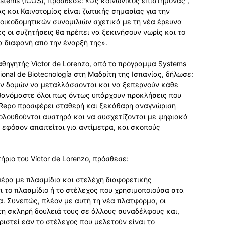
systems (ICOS), πρόσθεσε: «Ως κοινωνικός επιστήμονας ,
ς και Καινοτομίας είναι ζωτικής σημασίας για την
οικοδομητικών συνομιλιών σχετικά με τη νέα έρευνα
ές οι συζητήσεις θα πρέπει να ξεκινήσουν νωρίς και το
α διαφανή από την έναρξή της».
αθηγητής Víctor de Lorenzo, από το πρόγραμμα Systems
ional de Biotecnología στη Μαδρίτη της Ισπανίας, δήλωσε:
 δομών να μεταλλάσσονται και να ξεπερνούν κάθε
μβανόμαστε όλοι πως όντως υπάρχουν προκλήσεις που
llRepo προσφέρει σταθερή και ξεκάθαρη αναγνώριση
λουθούνται αυστηρά και να συσχετίζονται με ψηφιακά
 εφόσον απαιτείται για αντίμετρα, και σκοπούς
τήριο του Víctor de Lorenzo, πρόσθεσε:
μέρα με πλασμίδια και στελέχη διαφορετικής
ι το πλασμίδιο ή το στέλεχος που χρησιμοποιούσα στα
. Συνεπώς, πλέον με αυτή τη νέα πλατφόρμα, οι
τη σκληρή δουλειά τους σε άλλους συναδέλφους και,
ριστεί εάν το στέλεχος που μελετούν είναι το