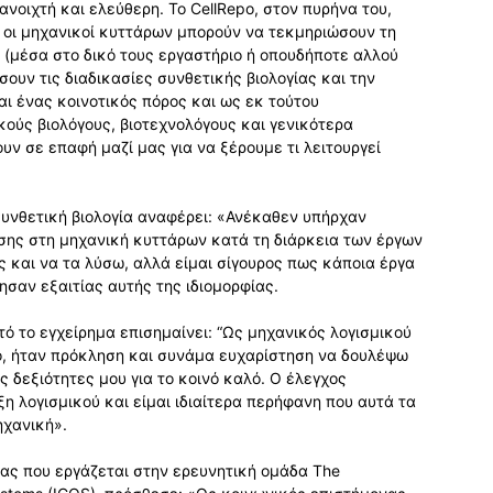
νοιχτή και ελεύθερη. Το CellRepo, στον πυρήνα του,
 οι μηχανικοί κυττάρων μπορούν να τεκμηριώσουν τη
ς (μέσα στο δικό τους εργαστήριο ή οπουδήποτε αλλού
σουν τις διαδικασίες συνθετικής βιολογίας και την
αι ένας κοινοτικός πόρος και ως εκ τούτου
ούς βιολόγους, βιοτεχνολόγους και γενικότερα
υν σε επαφή μαζί μας για να ξέρουμε τι λειτουργεί
 συνθετική βιολογία αναφέρει: «Ανέκαθεν υπήρχαν
ης στη μηχανική κυττάρων κατά τη διάρκεια των έργων
 και να τα λύσω, αλλά είμαι σίγουρος πως κάποια έργα
σαν εξαιτίας αυτής της ιδιομορφίας.
ό το εγχείρημα επισημαίνει: “Ως μηχανικός λογισμικού
ο, ήταν πρόκληση και συνάμα ευχαρίστηση να δουλέψω
 δεξιότητες μου για το κοινό καλό. Ο έλεγχος
η λογισμικού και είμαι ιδιαίτερα περήφανη που αυτά τα
ηχανική».
νας που εργάζεται στην ερευνητική ομάδα The