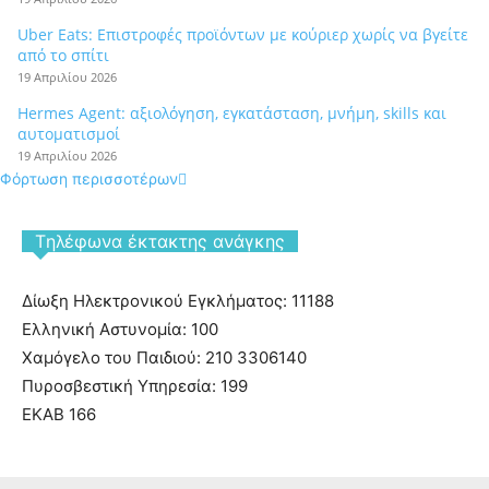
Uber Eats: Επιστροφές προϊόντων με κούριερ χωρίς να βγείτε
από το σπίτι
19 Απριλίου 2026
Hermes Agent: αξιολόγηση, εγκατάσταση, μνήμη, skills και
αυτοματισμοί
19 Απριλίου 2026
Φόρτωση περισσοτέρων
Tηλέφωνα έκτακτης ανάγκης
Δίωξη Ηλεκτρονικού Εγκλήματος: 11188
Ελληνική Αστυνομία: 100
Χαμόγελο του Παιδιού: 210 3306140
Πυροσβεστική Υπηρεσία: 199
ΕΚΑΒ 166