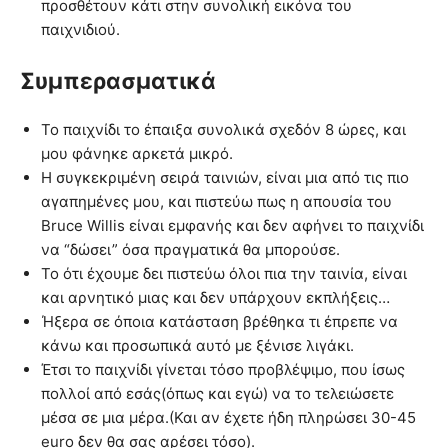
προσθέτουν κάτι στην συνολική εικόνα του
παιχνιδιού.
Συμπερασματικά
Το παιχνίδι το έπαιξα συνολικά σχεδόν 8 ώρες, και
μου φάνηκε αρκετά μικρό.
Η συγκεκριμένη σειρά ταινιών, είναι μια από τις πιο
αγαπημένες μου, και πιστεύω πως η απουσία του
Bruce Willis είναι εμφανής και δεν αφήνει το παιχνίδι
να “δώσει” όσα πραγματικά θα μπορούσε.
Το ότι έχουμε δει πιστεύω όλοι πια την ταινία, είναι
και αρνητικό μιας και δεν υπάρχουν εκπλήξεις…
Ήξερα σε όποια κατάσταση βρέθηκα τι έπρεπε να
κάνω και προσωπικά αυτό με ξένισε λιγάκι.
Έτσι το παιχνίδι γίνεται τόσο προβλέψιμο, που ίσως
πολλοί από εσάς(όπως και εγώ) να το τελειώσετε
μέσα σε μια μέρα.(Και αν έχετε ήδη πληρώσει 30-45
euro δεν θα σας αρέσει τόσο).