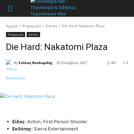
Αρχική
Ψυχαγωγία
Games
Die Hard: Nakatomi Plaza
Ψυχαγωγία
Games
Die Hard: Nakatomi Plaza
By
Στέλιος Θεοδωρίδης
25 Οκτωβρίου 2021
401
0
Είδος
: Action, First Person Shooter
Εκδότης
: Sierra Entertainment