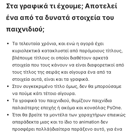
Στα γραφικά τι έχουμε; Αποτελεί
ένα από τα δυνατά στοιχεία του
παιχνιδιού;
Τα τελευταία χρόνια, και ενώ η αγορά έχει
κυριολεκτικά κατακλυστεί από παρόμοιους τίτλους,
βλέπουμε τίτλους οι οποίοι διαθέτουν αρκετά
στοιχεία που τους κάνουν να είναι διαφορετικοί από
τους τίτλος της σειράς και σίγουρα ένα από τα
στοιχεία αυτά, είναι και τα γραφικά.
Στον συγκεκριμένο τίτλο όμως, δεν θα μπορούσαμε
να πούμε κάτι τέτοιο σίγουρα.
Τα γραφικά του παιχνιδιού, θυμίζουν παιχνίδια
παλαιότερης εποχής ή ακόμα και κονσόλας PsOne.
Έτσι θα βρείτε τα μοντέλα των χαραχτήρων επιεικώς
απαράδεκτα μιας και το ίδιο το animation δεν
προσφέρει πολλά(ιδιαίτερα παράξενο αυτό, για ένα