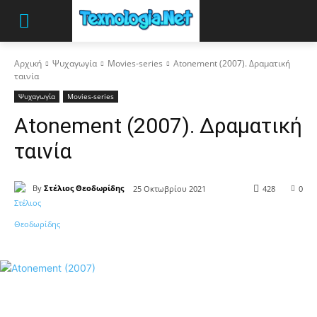
Αρχική
Ψυχαγωγία
Movies-series
Atonement (2007). Δραματική
ταινία
Ψυχαγωγία
Movies-series
Atonement (2007). Δραματική
ταινία
By
Στέλιος Θεοδωρίδης
25 Οκτωβρίου 2021
428
0