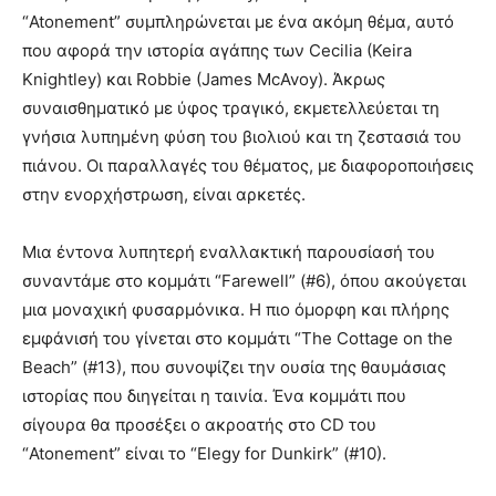
“Atonement” συμπληρώνεται με ένα ακόμη θέμα, αυτό
που αφορά την ιστορία αγάπης των Cecilia (Keira
Knightley) και Robbie (James McAvoy). Άκρως
συναισθηματικό με ύφος τραγικό, εκμετελλεύεται τη
γνήσια λυπημένη φύση του βιολιού και τη ζεστασιά του
πιάνου. Οι παραλλαγές του θέματος, με διαφοροποιήσεις
στην ενορχήστρωση, είναι αρκετές.
Μια έντονα λυπητερή εναλλακτική παρουσίασή του
συναντάμε στο κομμάτι “Farewell” (#6), όπου ακούγεται
μια μοναχική φυσαρμόνικα. Η πιο όμορφη και πλήρης
εμφάνισή του γίνεται στο κομμάτι “The Cottage on the
Beach” (#13), που συνοψίζει την ουσία της θαυμάσιας
ιστορίας που διηγείται η ταινία. Ένα κομμάτι που
σίγουρα θα προσέξει ο ακροατής στο CD του
“Atonement” είναι το “Elegy for Dunkirk” (#10).