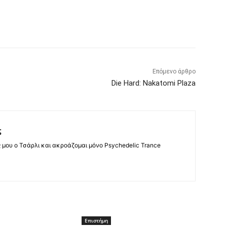
Επόμενο άρθρο
Die Hard: Nakatomi Plaza
ς
ς μου ο Τσάρλι και ακροάζομαι μόνο Psychedelic Trance
Επιστήμη