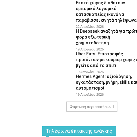
Εκατό χώρες διαθέτουν
εμπορικό λογισμικό
κατασκοπείας ικανό να
παραβιάσει κινητά τηλέφωνα
22 Απριλίου 2026
Η Deepseek αναζητά για πρώ
φορά εξωτερική
χρηματοδότηση
19 Απριλίου 2026
Uber Eats: Επιστροφές
προϊόντων με κούριερ χωρίς 
βγείτε από το σπίτι
19 Απριλίου 2026
Hermes Agent: αξιολόγηση,
εγκατάσταση, μνήμη, skills κα
αυτοματισμοί
19 Απριλίου 2026
Φόρτωση περισσοτέρων
Tηλέφωνα έκτακτης ανάγκης