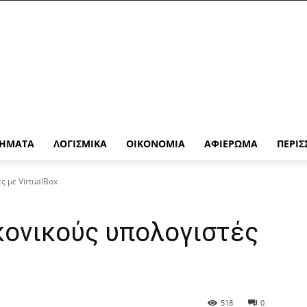
ΉΜΑΤΑ
ΛΟΓΙΣΜΙΚΆ
ΟΙΚΟΝΟΜΊΑ
ΑΦΙΈΡΩΜΑ
ΠΕΡΙΣ
ς με VirtualBox
κονικούς υπολογιστές
518
0