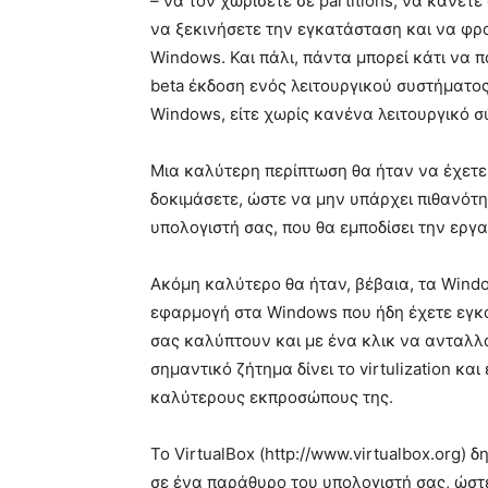
– να τον χωρίσετε σε partitions, να κάνε
να ξεκινήσετε την εγκατάσταση και να φρ
Windows. Και πάλι, πάντα μπορεί κάτι να π
beta έκδοση ενός λειτουργικού συστήματο
Windows, είτε χωρίς κανένα λειτουργικό σ
Μια καλύτερη περίπτωση θα ήταν να έχετε
δοκιμάσετε, ώστε να μην υπάρχει πιθανότ
υπολογιστή σας, που θα εμποδίσει την εργα
Ακόμη καλύτερο θα ήταν, βέβαια, τα Win
εφαρμογή στα Windows που ήδη έχετε εγκα
σας καλύπτουν και με ένα κλικ να ανταλλ
σημαντικό ζήτημα δίνει το virtulization κ
καλύτερους εκπροσώπους της.
Το VirtualBox (http://www.virtualbox.org)
σε ένα παράθυρο του υπολογιστή σας, ώστ