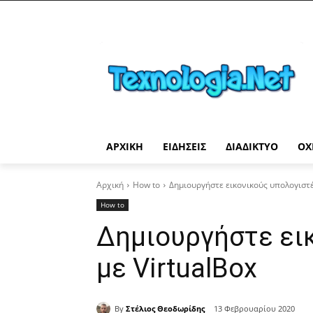
ΑΡΧΙΚΉ
ΕΙΔΉΣΕΙΣ
ΔΙΑΔΊΚΤΥΟ
ΟΧ
Αρχική
How to
Δημιουργήστε εικονικούς υπολογιστέ
How to
Δημιουργήστε ει
με VirtualBox
By
Στέλιος Θεοδωρίδης
13 Φεβρουαρίου 2020