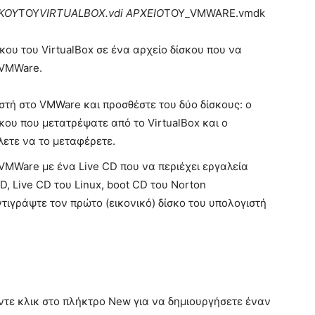
ΚΟΥ
ΤΟΥ
VIRTUALBOX.vdi ΑΡΧΕΙΟ
ΤΟΥ_VMWARE.vmdk
κου του VirtualBox σε ένα αρχείο δίσκου που να
 VMWare.
στή στο VMWare και προσθέστε του δύο δίσκους: ο
σκου που μετατρέψατε από το VirtualBox και ο
λετε να το μεταφέρετε.
 VMWare με ένα Live CD που να περιέχει εργαλεία
CD, Live CD του Linux, boot CD του Norton
ντιγράψτε τον πρώτο (εικονικό) δίσκο του υπολογιστή
ντε κλικ στο πλήκτρο New για να δημιουργήσετε έναν