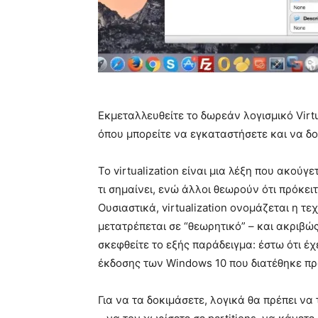
Εκμεταλλευθείτε το δωρεάν λογισμικό Virt
όπου μπορείτε να εγκαταστήσετε και να δο
Το virtualization είναι μια λέξη που ακού
τι σημαίνει, ενώ άλλοι θεωρούν ότι πρόκει
Ουσιαστικά, virtualization ονομάζεται η τε
μετατρέπεται σε “θεωρητικό” – και ακριβώς
σκεφθείτε το εξής παράδειγμα: έστω ότι έχ
έκδοσης των Windows 10 που διατέθηκε π
Για να τα δοκιμάσετε, λογικά θα πρέπει ν