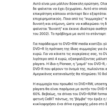
Αυτό είναι μια μάλλον δύσκολη ερώτηση. Ολα
δε φαίνεται να έχει ξεχωρίσει. Αυτό στο οποί
επικράτηση κάποιου στάνταρτ δεν εξαρτάται
επιχειρηματικούς. Ποια από τις “συμμαχίες” 
δυνατή και επίμονη, ώστε να καθιερώσει τη 
φαίνεται “δυνατή” και έκανε ιδιαίτερα αισθη
του 2002). Το πρόβλημα με αυτό το στάνταρτ φ
Για παράδειγμα το DVD+RW media κοστίζει γ
DVD+R (η πρόταση της ίδιας συμμαχίας για έ
ευρώ. Για να κάνετε τις συγκρίσεις σας, το 
λιγότερο από 4 ευρώ, εξασφαλίζοντας μάλισ
players. Η ίδια η Pioneer, η “μαμά” του DVD-
DVD-R που φέρουν το όνομά της, πωλούνται σ
Αμερικάνος καταναλωτής θα πληρώσει 10 δο
Η συμμαχία που προωθεί το DVD+RW, υποστηρ
players θα είναι παρόμοια με αυτήν του DVD
60%. Βεβαίως, τα drives του DVD+R/RW forma
φετινή CeBIT πάντως, τη “βόμβα” την έριξε η
κυκλοφορήσει ένα drive εγγραφής μέσα στο Σε