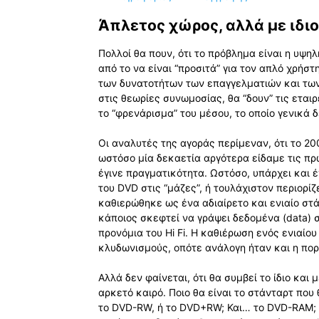
Άπλετος χώρος, αλλά με ιδι
Πολλοί θα πουν, ότι το πρόβλημα είναι η υψη
από το να είναι “προσιτά” για τον απλό χρήστ
των δυνατοτήτων των επαγγελματιών και των 
στις θεωρίες συνωμοσίας, θα “δουν” τις εται
το “φρενάρισμα” του μέσου, το οποίο γενικά δ
Οι αναλυτές της αγοράς περίμεναν, ότι το 20
ωστόσο μία δεκαετία αργότερα είδαμε τις πρώ
έγινε πραγματικότητα. Ωστόσο, υπάρχει και 
του DVD στις “μάζες”, ή τουλάχιστον περιορίζ
καθιερώθηκε ως ένα αδιαίρετο και ενιαίο στά
κάποιος σκεφτεί να γράψει δεδομένα (data) σ
προνόμια του Hi Fi. Η καθιέρωση ενός ενιαίο
κλυδωνισμούς, οπότε ανάλογη ήταν και η πορ
Αλλά δεν φαίνεται, ότι θα συμβεί το ίδιο και
αρκετό καιρό. Ποιο θα είναι το στάνταρτ που
το DVD-RW, ή το DVD+RW; Και… το DVD-RAM; Τι