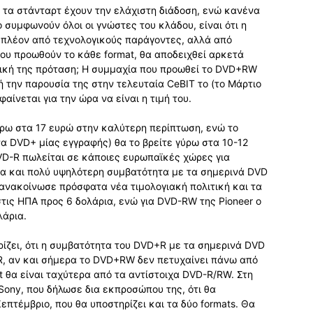
 τα στάνταρτ έχουν την ελάχιστη διάδοση, ενώ κανένα
ο συμφωνούν όλοι οι γνώστες του κλάδου, είναι ότι η
 πλέον από τεχνολογικούς παράγοντες, αλλά από
που προωθούν το κάθε format, θα αποδειχθεί αρκετά
δική της πρόταση; Η συμμαχία που προωθεί το DVD+RW
τή την παρουσία της στην τελευταία CeBIT το (το Μάρτιο
αίνεται για την ώρα να είναι η τιμή του.
ύρω στα 17 ευρώ στην καλύτερη περίπτωση, ενώ το
να DVD+ μίας εγγραφής) θα το βρείτε γύρω στα 10-12
DVD-R πωλείται σε κάποιες ευρωπαϊκές χώρες για
τα και πολύ υψηλότερη συμβατότητα με τα σημερινά DVD
R, ανακοίνωσε πρόσφατα νέα τιμολογιακή πολιτική και τα
τις ΗΠΑ προς 6 δολάρια, ενώ για DVD-RW της Pioneer ο
λάρια.
ίζει, ότι η συμβατότητα του DVD+R με τα σημερινά DVD
-R, αν και σήμερα το DVD+RW δεν πετυχαίνει πάνω από
t θα είναι ταχύτερα από τα αντίστοιχα DVD-R/RW. Στη
 Sony, που δήλωσε δια εκπροσώπου της, ότι θα
πτέμβριο, που θα υποστηρίζει και τα δύο formats. Θα