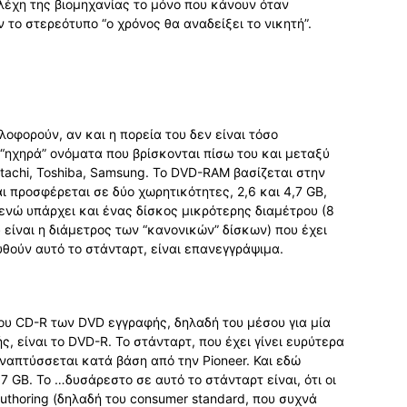
λέχη της βιομηχανίας το μόνο που κάνουν όταν
το στερεότυπο “ο χρόνος θα αναδείξει το νικητή”.
κλοφορούν, αν και η πορεία του δεν είναι τόσο
“ηχηρά” ονόματα που βρίσκονται πίσω του και μεταξύ
itachi, Toshiba, Samsung. Το DVD-RAM βασίζεται στην
 προσφέρεται σε δύο χωρητικότητες, 2,6 και 4,7 GB,
 ενώ υπάρχει και ένας δίσκος μικρότερης διαμέτρου (8
είναι η διάμετρος των “κανονικών” δίσκων) που έχει
υθούν αυτό το στάνταρτ, είναι επανεγγράψιμα.
ου CD-R των DVD εγγραφής, δηλαδή του μέσου για μία
, είναι το DVD-R. Το στάνταρτ, που έχει γίνει ευρύτερα
ναπτύσσεται κατά βάση από την Pioneer. Και εδώ
7 GB. Το …δυσάρεστο σε αυτό το στάνταρτ είναι, ότι οι
uthoring (δηλαδή του consumer standard, που συχνά