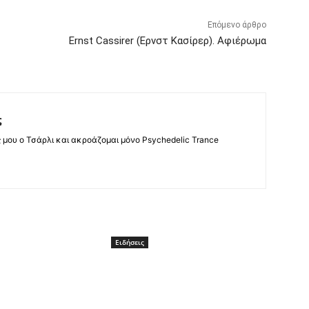
Επόμενο άρθρο
Ernst Cassirer (Ερνστ Κασίρερ). Αφιέρωμα
ς
ς μου ο Τσάρλι και ακροάζομαι μόνο Psychedelic Trance
Ειδήσεις