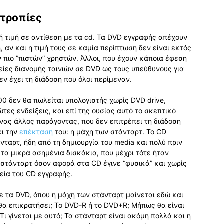
οτροπίες
λή τιμή σε αντίθεση με τα cd. Τα DVD εγγραφής απέχουν
η, αν και η τιμή τους σε καμία περίπτωση δεν είναι εκτός
πιο ”πιστών” χρηστών. Άλλοι, που έχουν κάποια έφεση
ρείες διανομής ταινιών σε DVD ως τους υπεύθυνους για
εν έχει τη διάδοση που όλοι περίμεναν.
00 δεν θα πωλείται υπολογιστής χωρίς DVD drive,
τες ενδείξεις, και επί της ουσίας αυτό το σκεπτικό
ένας άλλος παράγοντας, που δεν επιτρέπει τη διάδοση
ει την
επέκταση
του: η μάχη των στάνταρτ. Το CD
νταρτ, ήδη από τη δημιουργία του media και πολύ πριν
τα μικρά ασημένια δισκάκια, που μέχρι τότε ήταν
υ στάνταρτ όσον αφορά στα CD έγινε “φυσικά” και χωρίς
εία του CD εγγραφής.
 με τα DVD, όπου η μάχη των στάνταρτ μαίνεται εδώ και
 θα επικρατήσει; Το DVD-R ή το DVD+R; Μήπως θα είναι
 γίνεται με αυτό; Τα στάνταρτ είναι ακόμη πολλά και η