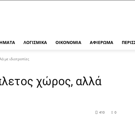
ΉΜΑΤΑ
ΛΟΓΙΣΜΙΚΆ
ΟΙΚΟΝΟΜΊΑ
ΑΦΙΈΡΩΜΑ
ΠΕΡΙΣ
λά με ιδιοτροπίες
πλετος χώρος, αλλά
410
0