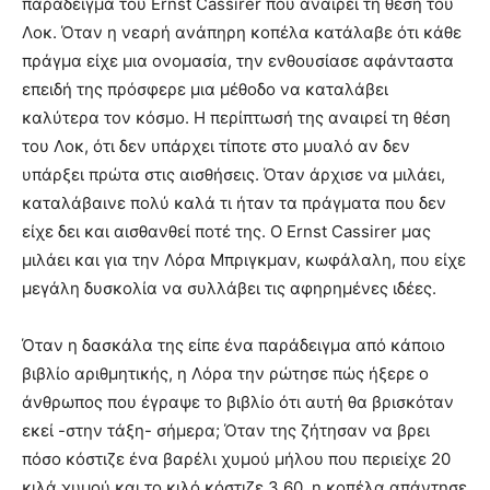
παράδειγμα του Ernst Cassirer που αναιρεί τη θέση του
Λοκ. Όταν η νεαρή ανάπηρη κοπέλα κατάλαβε ότι κάθε
πράγμα είχε μια ονομασία, την ενθουσίασε αφάνταστα
επειδή της πρόσφερε μια μέθοδο να καταλάβει
καλύτερα τον κόσμο. Η περίπτωσή της αναιρεί τη θέση
του Λοκ, ότι δεν υπάρχει τίποτε στο μυαλό αν δεν
υπάρξει πρώτα στις αισθήσεις. Όταν άρχισε να μιλάει,
καταλάβαινε πολύ καλά τι ήταν τα πράγματα που δεν
είχε δει και αισθανθεί ποτέ της. Ο Ernst Cassirer μας
μιλάει και για την Λόρα Μπριγκμαν, κωφάλαλη, που είχε
μεγάλη δυσκολία να συλλάβει τις αφηρημένες ιδέες.
Όταν η δασκάλα της είπε ένα παράδειγμα από κάποιο
βιβλίο αριθμητικής, η Λόρα την ρώτησε πώς ήξερε ο
άνθρωπος που έγραψε το βιβλίο ότι αυτή θα βρισκόταν
εκεί -στην τάξη- σήμερα; Όταν της ζήτησαν να βρει
πόσο κόστιζε ένα βαρέλι χυμού μήλου που περιείχε 20
κιλά χυμού και το κιλό κόστιζε 3,60, η κοπέλα απάντησε