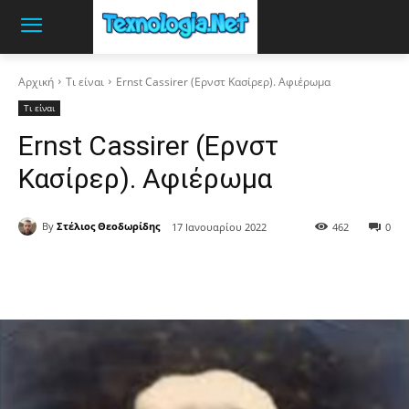
Αρχική
Τι είναι
Ernst Cassirer (Ερνστ Κασίρερ). Αφιέρωμα
Τι είναι
Ernst Cassirer (Ερνστ
Κασίρερ). Αφιέρωμα
By
Στέλιος Θεοδωρίδης
17 Ιανουαρίου 2022
462
0