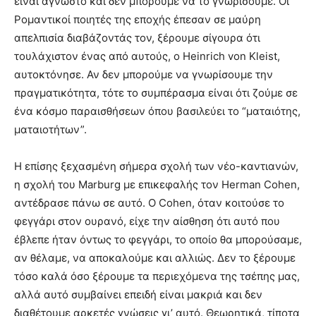
είναι άγνωστο και δεν μπορούμε να το γνωρίσουμε. Οι
Ρομαντικοί ποιητές της εποχής έπεσαν σε μαύρη
απελπισία διαβάζοντάς τον, ξέρουμε σίγουρα ότι
τουλάχιστον ένας από αυτούς, ο Heinrich von Kleist,
αυτοκτόνησε. Αν δεν μπορούμε να γνωρίσουμε την
πραγματικότητα, τότε το συμπέρασμα είναι ότι ζούμε σε
ένα κόσμο παραισθήσεων όπου βασιλεύει το “ματαιότης,
ματαιοτήτων”.
H επίσης ξεχασμένη σήμερα σχολή των νέο-καντιανών,
η σχολή του Marburg με επικεφαλής τον Herman Cohen,
αντέδρασε πάνω σε αυτό. Ο Cohen, όταν κοιτούσε το
φεγγάρι στον ουρανό, είχε την αίσθηση ότι αυτό που
έβλεπε ήταν όντως το φεγγάρι, το οποίο θα μπορούσαμε,
αν θέλαμε, να αποκαλούμε και αλλιώς. Δεν το ξέρουμε
τόσο καλά όσο ξέρουμε τα περιεχόμενα της τσέπης μας,
αλλά αυτό συμβαίνει επειδή είναι μακριά και δεν
διαθέτουμε αρκετές γνώσεις γι’ αυτό. Θεωρητικά, τίποτα