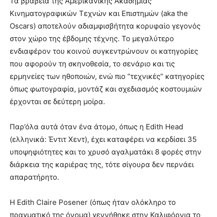
Τα βραβεία της Αμερικανικής Ακαδημίας
Κινηματογραφικών Τεχνών και Επιστημών (aka the
Oscars) αποτελούν αδιαμφισβήτητα κορυφαίο γεγονός
στον χώρο της έβδομης τέχνης. Το μεγαλύτερο
ενδιαφέρον του κοινού συγκεντρώνουν οι κατηγορίες
που αφορούν τη σκηνοθεσία, το σενάριο και τις
ερμηνείες των ηθοποιών, ενώ πιο “τεχνικές” κατηγορίες
όπως φωτογραφία, μοντάζ και σχεδιασμός κοστουμιών
έρχονται σε δεύτερη μοίρα.
Παρ’όλα αυτά όταν ένα άτομο, όπως η Edith Head
(ελληνικά: Έντιτ Χεντ), έχει καταφέρει να κερδίσει 35
υποψηφιότητες και το χρυσό αγαλματάκι 8 φορές στην
διάρκεια της καριέρας της, τότε σίγουρα δεν περνάει
απαρατήρητο.
Η Edith Claire Posener (όπως ήταν ολόκληρο το
πραγματικό της όνομα) γεννήθηκε στην Καλιφόρνια το