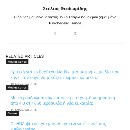
Στέλιος Θεοδωρίδης
Ο ήρωας μου είναι ο γάτος μου ο Τσάρλι και ακροάζομαι μόνο
Psychedelic Trance
RELATED ARTICLES
Movies-series
Κριτική για το Beef του Netflix: μια μαύρη κωμωδία που
κάνει την οργή να μοιάζει τρομακτικά οικεία
18 Απριλίου 2026
Movies-series
Μετατροπή κλασικών ταινιών με τεχνητή νοημοσύνη
από 4:3 σε 16:9: ιεροσυλία ή νέα ευκαιρία;
15 Απριλίου 2026
Games
Οι ΗΠΑ ψάχνει για gamers για ελεγκτές εναέριας
κυκλοφορίας