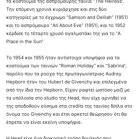
τα κοστούμια της ασπρόμαυρης ταινία “The Heiress“.
Την επόμενη χρονιά κυριάρχησε και στις δύο
κατηγορίες με το έγχρωμο “Samson and Delilah” (1951)
και το ασπρόμαυρο “All About Eve” (1951), και το 1952
κέρδισε το τέταρτο χρυσό αγαλματάκι της για το “A
Place in the Sun“
Το 1954 και 1955 ήταν αντίστοιχα υποψήφια για τα
κοστούμια των ταινιών “Roman Holiday” και “Sabrina“,
παρόλο που τα ρούχα της πρωταγωνίστριας Audrey
Hepborn ήταν του Hubert de Givenchy και επιλεγμένα
από την ίδια την Hepborn. Eίχαν ραφτεί ωστόσο μαζί με
τα υπόλοιπα στο studio της Head, που είχε αρνηθεί να
της αποδοθούν εύσημα στα credits της ταινίας δίπλα στο
όνομα του Givenchy και έτσι αρκετοί θεώρησαν ότι θα
έπρεπε να είναι εκείνη υποψήφια.
Η Head είχε ένα διακριτικό τρόπο δουλειάς που