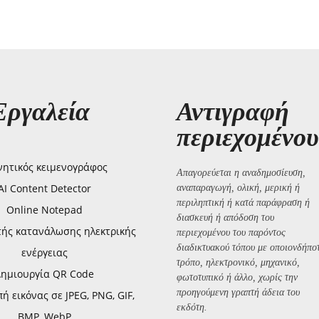
Εργαλεία
Αντιγραφή
περιεχομένου
ητικός κειμενογράφος
Απαγορεύεται η αναδημοσίευση,
AI Content Detector
αναπαραγωγή, ολική, μερική ή
περιληπτική ή κατά παράφραση ή
Online Notepad
διασκευή ή απόδοση του
τής κατανάλωσης ηλεκτρικής
περιεχομένου του παρόντος
διαδικτυακού τόπου με οποιονδήπο
ενέργειας
τρόπο, ηλεκτρονικό, μηχανικό,
Δημιουργία QR Code
φωτοτυπικό ή άλλο, χωρίς την
προηγούμενη γραπτή άδεια του
 εικόνας σε JPEG, PNG, GIF,
εκδότη.
BMP, WebP