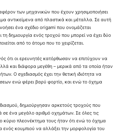
διαφέρον των μηχανικών που έχουν χρησιμοποιήσει
ιμα αντικείμενα από πλαστικά και μέταλλα. Σε αυτή
ινοήσει ένα σχέδιο origami που ονομάζεται
ι τη δημιουργία ενός τροχού που μπορεί να έχει δύο
ιείται από το άτομο που το χειρίζεται.
ός ότι οι ερευνητές κατόρθωσαν να επιτύχουν να
λλά και διάφορα μεγέθη – μερικά από τα οποία ήταν
των. Ο σχεδιασμός έχει την θετική ιδιότητα να
εων ενώ φέρει βαρύ φορτίο, και ενώ το όχημα
χεδιασμού, δημιούργησαν αρκετούς τροχούς που
σε ένα μεγάλο αριθμό οχημάτων. Σε όλες τις
ο κύριο πλεονέκτημα τους ήταν ότι ενώ το όχημα
α ενός κουμπιού να αλλάξει την μορφολογία του