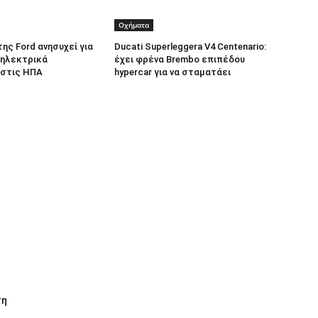
Οχήματα
 της Ford ανησυχεί για
Ducati Superleggera V4 Centenario:
 ηλεκτρικά
έχει φρένα Brembo επιπέδου
 στις ΗΠΑ
hypercar για να σταματάει
τη