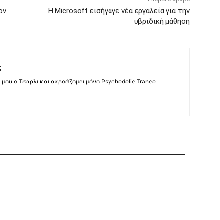
ον
Η Microsoft εισήγαγε νέα εργαλεία για την
υβριδική μάθηση
ς
ς μου ο Τσάρλι και ακροάζομαι μόνο Psychedelic Trance