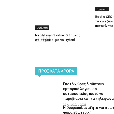
Οχήματα
Γιατί ο CEO
τα κινεζικά
αυτοκίνητα
Οχήματα
Νέο Nissan Skyline: Ο θρύλος
επιστρέφει με V6 Hybrid
ΠΡΌΣΦΑΤΑ ΆΡΘΡΑ
Εκατό χώρες διαθέτουν
εμπορικό λογισμικό
κατασκοπείας ικανό να
παραβιάσει κινητά τηλέφωνα
22 Απριλίου 2026
Η Deepseek αναζητά για πρώ
φορά εξωτερική