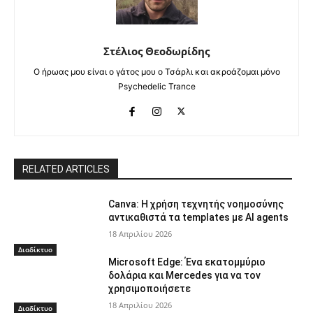
Στέλιος Θεοδωρίδης
Ο ήρωας μου είναι ο γάτος μου ο Τσάρλι και ακροάζομαι μόνο
Psychedelic Trance
RELATED ARTICLES
Canva: Η χρήση τεχνητής νοημοσύνης
αντικαθιστά τα templates με AI agents
18 Απριλίου 2026
Διαδίκτυο
Microsoft Edge: Ένα εκατομμύριο
δολάρια και Mercedes για να τον
χρησιμοποιήσετε
18 Απριλίου 2026
Διαδίκτυο