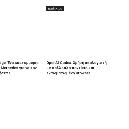
Διαδίκτυο
dge: Ένα εκατομμύριο
OpenAI Codex: Χρήση υπολογιστή
 Mercedes για να τον
με πολλαπλά ποντίκια και
ήσετε
ενσωματωμένο Browser