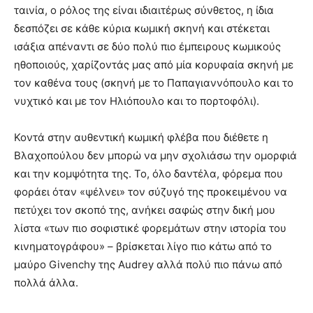
ταινία, ο ρόλος της είναι ιδιαιτέρως σύνθετος, η ίδια
δεσπόζει σε κάθε κύρια κωμική σκηνή και στέκεται
ισάξια απέναντι σε δύο πολύ πιο έμπειρους κωμικούς
ηθοποιούς, χαρίζοντάς μας από μία κορυφαία σκηνή με
τον καθένα τους (σκηνή με το Παπαγιαννόπουλο και το
νυχτικό και με τον Ηλιόπουλο και το πορτοφόλι).
Κοντά στην αυθεντική κωμική φλέβα που διέθετε η
Βλαχοπούλου δεν μπορώ να μην σχολιάσω την ομορφιά
και την κομψότητα της. Το, όλο δαντέλα, φόρεμα που
φοράει όταν «ψέλνει» τον σύζυγό της προκειμένου να
πετύχει τον σκοπό της, ανήκει σαφώς στην δική μου
λίστα «των πιο σοφιστικέ φορεμάτων στην ιστορία του
κινηματογράφου» – βρίσκεται λίγο πιο κάτω από το
μαύρο Givenchy της Audrey αλλά πολύ πιο πάνω από
πολλά άλλα.