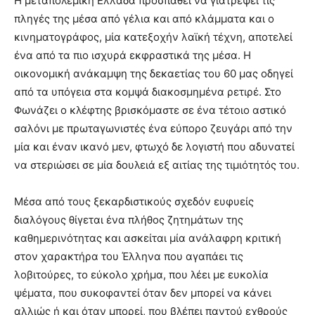
Η μεταπολεμική Ελλάδα προσπαθεί να γιατρέψει τις
πληγές της μέσα από γέλια και από κλάμματα και ο
κινηματογράφος, μία κατεξοχήν λαϊκή τέχνη, αποτελεί
ένα από τα πιο ισχυρά εκφραστικά της μέσα. Η
οικονομική ανάκαμψη της δεκαετίας του 60 μας οδηγεί
από τα υπόγεια στα κομψά διακοσμημένα ρετιρέ. Στο
Φωνάζει ο κλέφτης βρισκόμαστε σε ένα τέτοιο αστικό
σαλόνι με πρωταγωνιστές ένα εύπορο ζευγάρι από την
μία και έναν ικανό μεν, φτωχό δε λογιστή που αδυνατεί
να στεριώσει σε μία δουλειά εξ αιτίας της τιμιότητός του.
Μέσα από τους ξεκαρδιστικούς σχεδόν ευφυείς
διαλόγους θίγεται ένα πλήθος ζητημάτων της
καθημερινότητας και ασκείται μία ανάλαφρη κριτική
στον χαρακτήρα του Έλληνα που αγαπάει τις
λοβιτούρες, το εύκολο χρήμα, που λέει με ευκολία
ψέματα, που συκοφαντεί όταν δεν μπορεί να κάνει
αλλιώς ή και όταν μπορεί, που βλέπει παντού εχθρούς