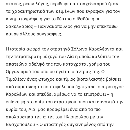
ατάκες, ρέων λόγος, περιθώρια αυτοσχεδιασμού ήταν
τα χαρακτηριστικά των κειμένων που έγραφαν για τον
κινηματογράφο ή για το θέατρο ο Ψαθάς ή οι
Σακελλάριος – Γιαννακόπουλος για να μην επεκταθώ
και σε άλλους συγγραφείς.
Η ιστορία αφορά τον στρατηγό Σόλωνα Καραλέοντα και
την τετραπέρατη σύζυγό του Λία η οποία καλύπτει τον
απατεώνα αδελφό της που καταχράται χρήμα του
Οργανισμού του οποίου ηγείται ο άντρας της. Ο
Τιμολέων ένας φτωχός και τίμιος βιοπαλαιστής βρίσκει
από σύμπτωση το πορτοφόλι που έχει χάσει ο στρατηγός
Καραλέων και σπεύδει αμέσως να το επιστρέψει – η
επίσκεψη στο σπίτι του στρατηγού όπου και συναντά την
κυρία του, Λία, μας προσφέρει ένα από τα πιο
απολαυστικά τετ-α-τετ του Ηλιόπουλου με την
Βλαχοπούλου -.Ο στρατηγός συγκινημένος από την