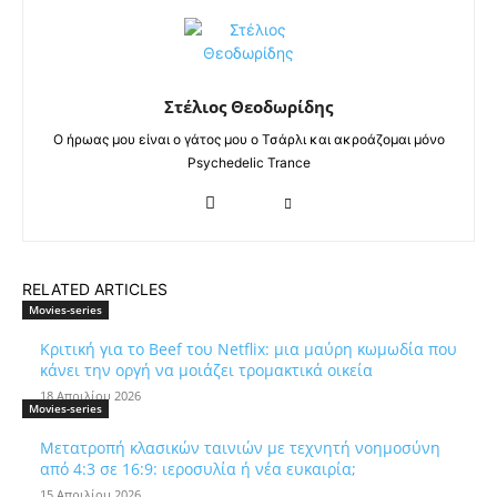
Στέλιος Θεοδωρίδης
Ο ήρωας μου είναι ο γάτος μου ο Τσάρλι και ακροάζομαι μόνο
Psychedelic Trance
RELATED ARTICLES
Movies-series
Κριτική για το Beef του Netflix: μια μαύρη κωμωδία που
κάνει την οργή να μοιάζει τρομακτικά οικεία
18 Απριλίου 2026
Movies-series
Μετατροπή κλασικών ταινιών με τεχνητή νοημοσύνη
από 4:3 σε 16:9: ιεροσυλία ή νέα ευκαιρία;
15 Απριλίου 2026