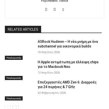
Psychedelic Trance
RELATED ARTICLES
ASRock Hudimm – Η νέα μνήμη με ένα
subchannel για οικονομικά builds
18 Απριλίου 2026
Υπολογιστές
Η Apple αντιμέτωπη με έλλειψη chips
για το Macbook Neo
12 Απριλίου 2026
Υπολογιστές
Επεξεργαστές AMD Zen 6: Διαρροές
για 24 πυρήνες & 7 GHz
22 Φεβρουαρίου 2026
Υπολογιστές