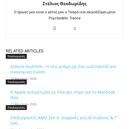
Στέλιος Θεοδωρίδης
Ο ήρωας μου είναι ο γάτος μου ο Τσάρλι και ακροάζομαι μόνο
Psychedelic Trance
RELATED ARTICLES
Υπολογιστές
ASRock Hudimm – Η νέα μνήμη με ένα subchannel για
οικονομικά builds
18 Απριλίου 2026
Υπολογιστές
Η Apple αντιμέτωπη με έλλειψη chips για το Macbook
Neo
12 Απριλίου 2026
Υπολογιστές
Επεξεργαστές AMD Zen 6: Διαρροές για 24 πυρήνες & 7
GHz