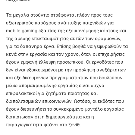
Τα μεγάλα στούντιο στρέφονται πλέον προς τους
εξωτερικούς παρόχους ανάπτυξης παιχνιδιών για
mobile gaming εξαιτίας της εξοικονόμησης κόστους και
της άμεσης επεκτασιμότητας αυτών των εφαρμογών,
για τα δαπανηρά έργα. Επίσης βοηθά να γεφυρωθούν τα
κενά στην εργασία και τον χρόνο, όταν οι επιχειρήσεις
έχουν εμφανή έλλειψη προσωπικού. Οι εργοδότες που
δεν είναι εξοικειωμένοι με την πρόσληψη ανεξάρτητων
και εξειδικευμένων προγραμματιστών που δουλεύουν
μέσω απομακρυσμένης εργασίας είναι συχνά
επιφυλακτικοί για ζητήματα ποιότητας και
διαπολιτισμικών επικοινωνιών. Ωστόσο, οι εκδότες που
έχουν διερευνήσει το συγκεκριμένο μοντέλο εργασίας
διαπίστωσαν ότι η δημιουργικότητα και η
παραγωγικότητα φτάνει στο ζενίθ.