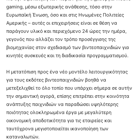
gaming, μέσω εξωτερικής ανάθεσης, τόσο στην
Ευρωπαϊκή Ένωση, όσο και στις Ηνωμένες Πολιτείες
Αμερικής – αυτές οι επιχειρήσεις είναι σε θέση να
παράγουν υλικό και περιεχόμενο 24 ώρες την ημέρα,
γεγονός που αλλάζει τον τρόπο προσέγγισης της
βιομηχανίας στον σχεδιασμό των βιντεοπαιχνιδιών για
κινητές συσκευές και τη διαδικασία προγραμματισμού.
Η μετατόπιση προς ένα νέο μοντέλο λειτουργικότητας
για τους εκδότες βιντεοπαιχνιδιών βοηθά να
μετεξελιχθεί το όλο τοπίο που υπάρχει σήμερα σε αυτήν
την σημαντική αγορά, επίσης επιτρέπει στην κοινότητα
ανάπτυξης παιχνιδιών να παραδώσει υψηλότερης
ποιότητας ολοκληρωμένα έργα με μεγαλύτερη
οικονομική αποδοτικότητα για τις εταιρείες και
ταυτόχρονα μεγιστοποιείται ικανοποίηση των
καταναλωτών.