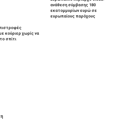
ανάθεση σύμβασης 180
εκατομμυρίων ευρώ σε
ευρωπαίους παρόχους
 Επιστροφές
με κούριερ χωρίς να
το σπίτι
τη