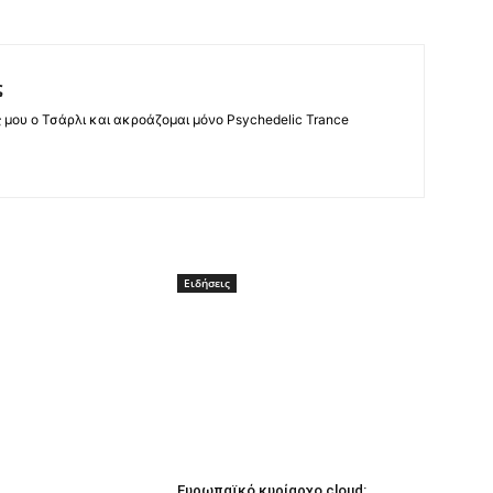
ς
ς μου ο Τσάρλι και ακροάζομαι μόνο Psychedelic Trance
Ειδήσεις
Ευρωπαϊκό κυρίαρχο cloud: