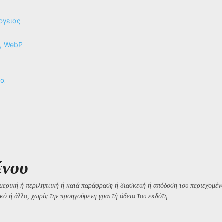
ργειας
P, WebP
να
ένου
μερική ή περιληπτική ή κατά παράφραση ή διασκευή ή απόδοση του περιεχομένο
κό ή άλλο, χωρίς την προηγούμενη γραπτή άδεια του εκδότη.