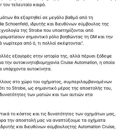
r τον τελευταίο καιρό.
μάτων θα εξαρτηθεί σε μεγάλο βαθμό από τη
lie Schoenfeld, ιδρυτής και διευθύνων σύμβουλος της
τεχνολογία της Strobe που υποστηρίζονται από
δραματίσουν σημαντικό ρόλο βοηθώντας τη GM και την
 νωρίτερα από ό, τι πολλοί σκέφτονται”.
ολλές εξαγορές στην ιστορία της, αλλά πέρυσι ξόδεψε
α την αυτοκινητοβιομηχανία Cruise Automation, η οποία
α υπάρχοντα αυτοκίνητα.
 άλλους στο χώρο του οχήματος, συμπεριλαμβανομένων
ότι το Strobe, ως σημαντικό μέρος της αποστολής του,
ς δυνατότητες των ματιών και των αυτιών στα
αντικά το κόστος και τις δυνατότητες των οχημάτων μας,
ορα την αποστολή μας να αναπτύξουμε τα οχήματα
ιδρυτής και διευθύνων σύμβουλοςτης Automation Cruise,