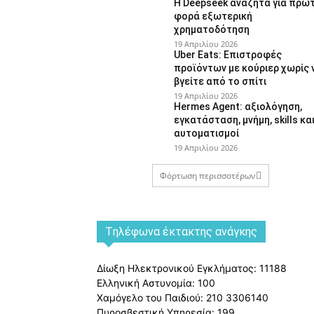
Η Deepseek αναζητά για πρώ
φορά εξωτερική
χρηματοδότηση
19 Απριλίου 2026
Uber Eats: Επιστροφές
προϊόντων με κούριερ χωρίς 
βγείτε από το σπίτι
19 Απριλίου 2026
Hermes Agent: αξιολόγηση,
εγκατάσταση, μνήμη, skills κα
αυτοματισμοί
19 Απριλίου 2026
Φόρτωση περισσοτέρων
Tηλέφωνα έκτακτης ανάγκης
Δίωξη Ηλεκτρονικού Εγκλήματος: 11188
Ελληνική Αστυνομία: 100
Χαμόγελο του Παιδιού: 210 3306140
Πυροσβεστική Υπηρεσία: 199