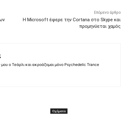
Επόμενο άρθρο
ων
Η Microsoft έφερε την Cortana στο Skype και
προμηνύεται χαμός
ς
ς μου ο Τσάρλι και ακροάζομαι μόνο Psychedelic Trance
Οχήματα