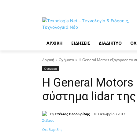
ΑΡΧΙΚΉ
ΕΙΔΉΣΕΙΣ
ΔΙΑΔΊΚΤΥΟ
ΟΧ
Αρχική
Οχήματα
Η General Motors εξαγόρασε το σύ
Οχήματα
Η General Motors
σύστημα lidar της
By
Στέλιος Θεοδωρίδης
10 Οκτωβρίου 2017
Κοινοποίηση