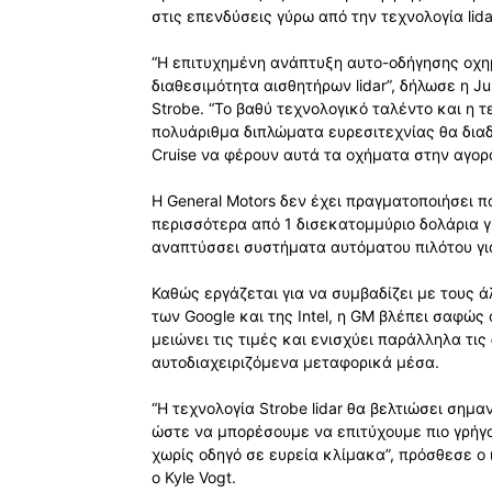
στις επενδύσεις γύρω από την τεχνολογία lida
“Η επιτυχημένη ανάπτυξη αυτο-οδήγησης οχη
διαθεσιμότητα αισθητήρων lidar”, δήλωσε η Ju
Strobe. “Το βαθύ τεχνολογικό ταλέντο και η 
πολυάριθμα διπλώματα ευρεσιτεχνίας θα δια
Cruise να φέρουν αυτά τα οχήματα στην αγορά
Η General Motors δεν έχει πραγματοποιήσει π
περισσότερα από 1 δισεκατομμύριο δολάρια γι
αναπτύσσει συστήματα αυτόματου πιλότου γι
Καθώς εργάζεται για να συμβαδίζει με τους
των Google και της Intel, η GM βλέπει σαφώς 
μειώνει τις τιμές και ενισχύει παράλληλα τι
αυτοδιαχειριζόμενα μεταφορικά μέσα.
“Η τεχνολογία Strobe lidar θα βελτιώσει σημ
ώστε να μπορέσουμε να επιτύχουμε πιο γρήγ
χωρίς οδηγό σε ευρεία κλίμακα”, πρόσθεσε ο 
ο Kyle Vogt.