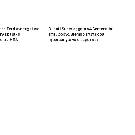
 της Ford ανησυχεί για
Ducati Superleggera V4 Centenario:
 ηλεκτρικά
έχει φρένα Brembo επιπέδου
 στις ΗΠΑ
hypercar για να σταματάει