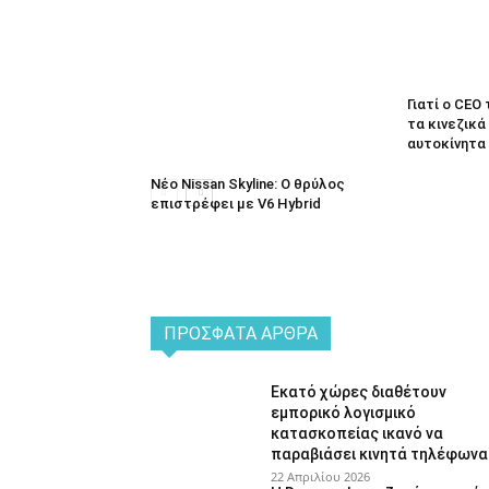
Γιατί ο CEO
τα κινεζικά
αυτοκίνητα
Νέο Nissan Skyline: Ο θρύλος
επιστρέφει με V6 Hybrid
ΠΡΌΣΦΑΤΑ ΆΡΘΡΑ
Εκατό χώρες διαθέτουν
εμπορικό λογισμικό
κατασκοπείας ικανό να
παραβιάσει κινητά τηλέφωνα
22 Απριλίου 2026