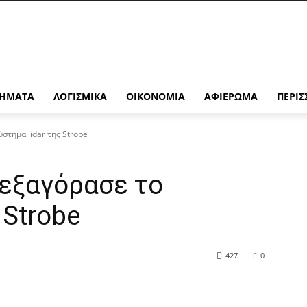
ΉΜΑΤΑ
ΛΟΓΙΣΜΙΚΆ
ΟΙΚΟΝΟΜΊΑ
ΑΦΙΈΡΩΜΑ
ΠΕΡΙΣ
στημα lidar της Strobe
 εξαγόρασε το
 Strobe
427
0