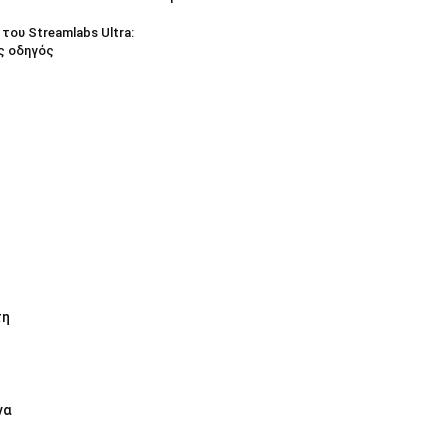
του Streamlabs Ultra:
ς οδηγός
τη
να