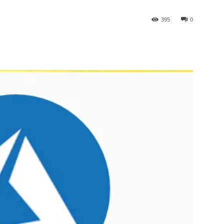
395
0