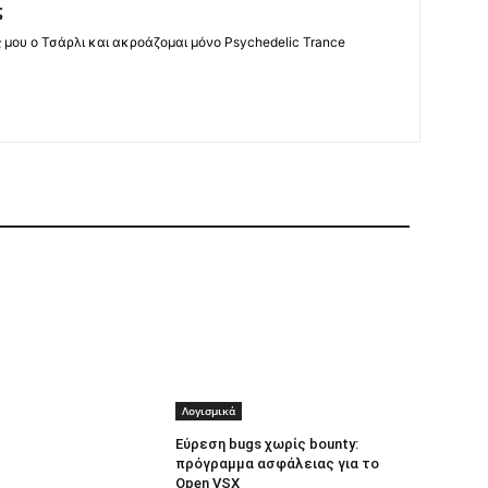
ς
ς μου ο Τσάρλι και ακροάζομαι μόνο Psychedelic Trance
Λογισμικά
Εύρεση bugs χωρίς bounty:
πρόγραμμα ασφάλειας για το
Open VSX