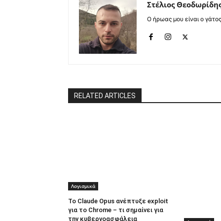
Στέλιος Θεοδωρίδη
Ο ήρωας μου είναι ο γάτο
RELATED ARTICLES
Λογισμικά
Το Claude Opus ανέπτυξε exploit
για το Chrome – τι σημαίνει για
την κυβερνοασφάλεια