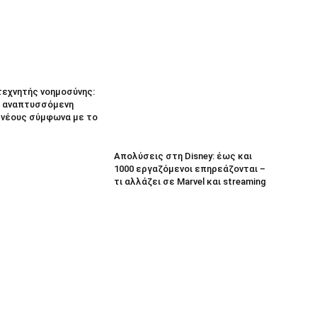
τεχνητής νοημοσύνης:
 αναπτυσσόμενη
α νέους σύμφωνα με το
Απολύσεις στη Disney: έως και
1000 εργαζόμενοι επηρεάζονται –
τι αλλάζει σε Marvel και streaming