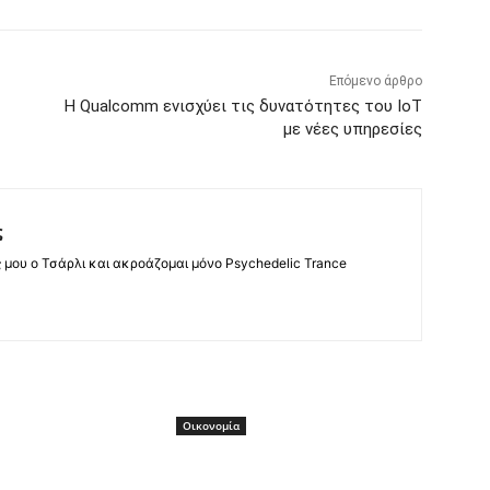
Επόμενο άρθρο
Η Qualcomm ενισχύει τις δυνατότητες του IoT
με νέες υπηρεσίες
ς
ς μου ο Τσάρλι και ακροάζομαι μόνο Psychedelic Trance
Οικονομία