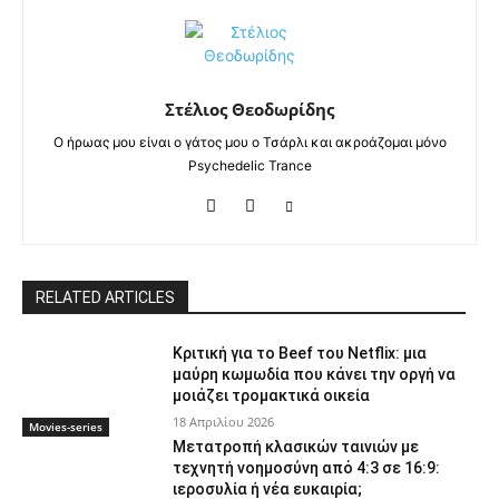
Στέλιος Θεοδωρίδης
Ο ήρωας μου είναι ο γάτος μου ο Τσάρλι και ακροάζομαι μόνο
Psychedelic Trance
RELATED ARTICLES
Κριτική για το Beef του Netflix: μια
μαύρη κωμωδία που κάνει την οργή να
μοιάζει τρομακτικά οικεία
18 Απριλίου 2026
Movies-series
Μετατροπή κλασικών ταινιών με
τεχνητή νοημοσύνη από 4:3 σε 16:9:
ιεροσυλία ή νέα ευκαιρία;