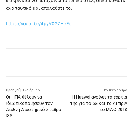
διακρίνεται να πετυχαίνει το τριπλό άξελ, απλά καθίστε
αναπαυτικά και απολαύστε το.
https://youtu.be/4pyV0G7HeEc
Προηγούμενο άρθρο
Επόμενο άρθρο
Οι ΗΠΑ θέλουν να
Η Huawei ανοίγει τα χαρτιά
ιδιωτικοποιήσουν τον
της για το 5G και το AI πριν
Διεθνή Διαστημικό Σταθμό
το MWC 2018
ISS