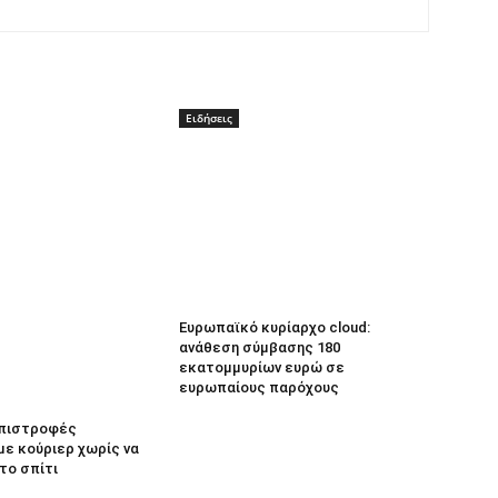
Ειδήσεις
Ευρωπαϊκό κυρίαρχο cloud:
ανάθεση σύμβασης 180
εκατομμυρίων ευρώ σε
ευρωπαίους παρόχους
 Επιστροφές
με κούριερ χωρίς να
το σπίτι