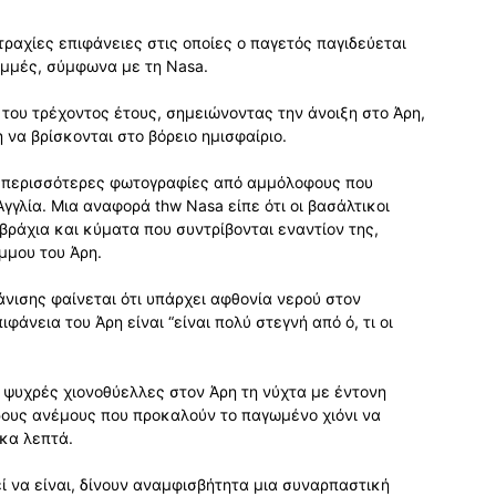
αχίες επιφάνειες στις οποίες ο παγετός παγιδεύεται
μμές, σύμφωνα με τη Nasa.
του τρέχοντος έτους, σημειώνοντας την άνοιξη στο Άρη,
να βρίσκονται στο βόρειο ημισφαίριο.
ε περισσότερες φωτογραφίες από αμμόλοφους που
 Αγγλία. Μια αναφορά thw Nasa είπε ότι οι βασάλτικοι
βράχια και κύματα που συντρίβονται εναντίον της,
μμου του Άρη.
νισης φαίνεται ότι υπάρχει αφθονία νερού στον
φάνεια του Άρη είναι “είναι πολύ στεγνή από ό, τι οι
ψυχρές χιονοθύελλες στον Άρη τη νύχτα με έντονη
ρους ανέμους που προκαλούν το παγωμένο χιόνι να
έκα λεπτά.
ί να είναι, δίνουν αναμφισβήτητα μια συναρπαστική