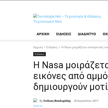
ΑΡΧΙΚΉ
ΕΙΔΉΣΕΙΣ
ΔΙΑΔΊΚΤΥΟ
ΟΧ
Αρχική
Ειδήσεις
Η Nasa μοιράζεται εκπληκτικές ε
Ειδήσεις
Η Nasa μοιράζετ
εικόνες από αμμ
δημιουργούν μοτί
By
Στέλιος Θεοδωρίδης
29 Αυγούστου 2017