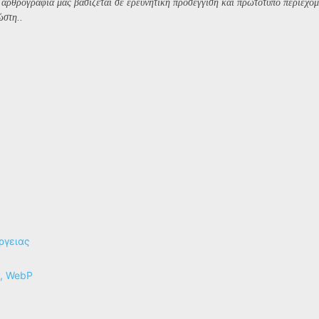
Η αρθρογραφία μας βασίζεται σε ερευνητική προσέγγιση και πρωτότυπο περιεχόμ
ώστη..
ργειας
P, WebP