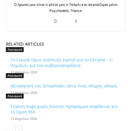
Ο ήρωας μου είναι ο γάτος μου ο Τσάρλι και ακροάζομαι μόνο
Psychedelic Trance
RELATED ARTICLES
Λογισμικά
Το Claude Opus ανέπτυξε exploit για το Chrome – τι
σημαίνει για την κυβερνοασφάλεια
17 Απριλίου 2026
Λογισμικά
Αξιολόγηση του Streamlabs Ultra: ένας πλήρης οδηγός
17 Απριλίου 2026
Λογισμικά
Εύρεση bugs χωρίς bounty: πρόγραμμα ασφάλειας για
το Open VSX
15 Απριλίου 2026