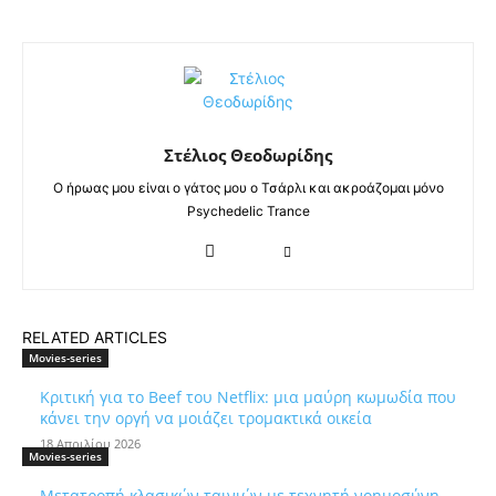
Στέλιος Θεοδωρίδης
Ο ήρωας μου είναι ο γάτος μου ο Τσάρλι και ακροάζομαι μόνο
Psychedelic Trance
RELATED ARTICLES
Movies-series
Κριτική για το Beef του Netflix: μια μαύρη κωμωδία που
κάνει την οργή να μοιάζει τρομακτικά οικεία
18 Απριλίου 2026
Movies-series
Μετατροπή κλασικών ταινιών με τεχνητή νοημοσύνη