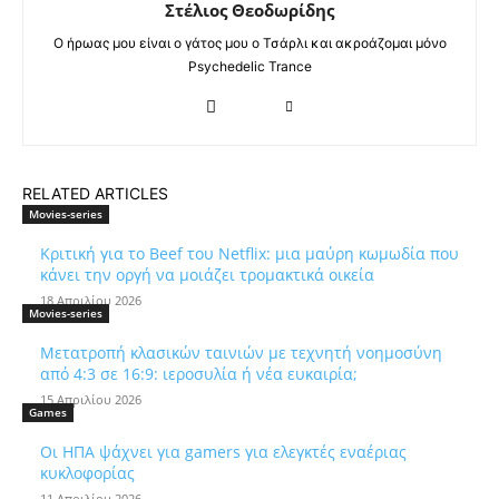
Στέλιος Θεοδωρίδης
Ο ήρωας μου είναι ο γάτος μου ο Τσάρλι και ακροάζομαι μόνο
Psychedelic Trance
RELATED ARTICLES
Movies-series
Κριτική για το Beef του Netflix: μια μαύρη κωμωδία που
κάνει την οργή να μοιάζει τρομακτικά οικεία
18 Απριλίου 2026
Movies-series
Μετατροπή κλασικών ταινιών με τεχνητή νοημοσύνη
από 4:3 σε 16:9: ιεροσυλία ή νέα ευκαιρία;
15 Απριλίου 2026
Games
Οι ΗΠΑ ψάχνει για gamers για ελεγκτές εναέριας
κυκλοφορίας
11 Απριλίου 2026