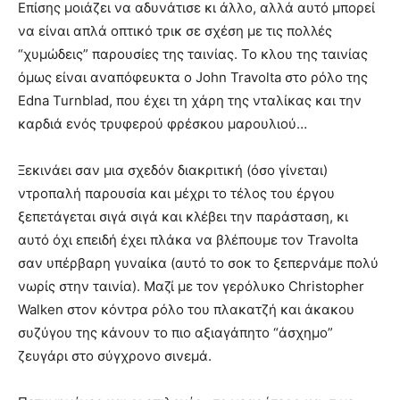
Επίσης μοιάζει να αδυνάτισε κι άλλο, αλλά αυτό μπορεί
να είναι απλά οπτικό τρικ σε σχέση με τις πολλές
“χυμώδεις” παρουσίες της ταινίας. Το κλου της ταινίας
όμως είναι αναπόφευκτα ο John Travolta στο ρόλο της
Edna Turnblad, που έχει τη χάρη της νταλίκας και την
καρδιά ενός τρυφερού φρέσκου μαρουλιού…
Ξεκινάει σαν μια σχεδόν διακριτική (όσο γίνεται)
ντροπαλή παρουσία και μέχρι το τέλος του έργου
ξεπετάγεται σιγά σιγά και κλέβει την παράσταση, κι
αυτό όχι επειδή έχει πλάκα να βλέπουμε τον Travolta
σαν υπέρβαρη γυναίκα (αυτό το σοκ το ξεπερνάμε πολύ
νωρίς στην ταινία). Μαζί με τον γερόλυκο Christopher
Walken στον κόντρα ρόλο του πλακατζή και άκακου
συζύγου της κάνουν το πιο αξιαγάπητο “άσχημο”
ζευγάρι στο σύγχρονο σινεμά.