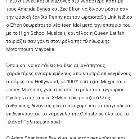
Πετυχημένες και οι επιλογές στο νεαρότερο καστ με
τους Amanda Bynes και Zac Efron να δίνουν ρέστα σαν
την φυσική ξανθιά Penny και τον ωραιοπαθή Link (ειδικά
ο Efron θεωρείται το νέο teen idol μετά την επιτυχία του
με το High School Musical), και τέλος η Queen Latifah
ταιριάζει σαν γάντι στον ρόλο της πληθωρικής
Motormouth Maybelle.
Όπου και να κοιτάξεις θα δεις αξιαγάπητους
χαρακτήρες ενσαρκωμένους από λαμπρά επιλεγμένους
αστέρες του Hollywood, με 100% επιτυχία! Μέχρι και ο
James Marsden, γνωστός από το ρόλο του αγγουριού
Cyclops στις ταινίες X-Men, εδώ μοιάζει άλλος
άνθρωπος, δίνοντας ρέστα στο χορό και το τραγούδι και
επιδεικνύοντας το χαμόγελο της Colgate σε όλα του τα
πλάνα! Πολιτισμικό σοκ!
Ο Adam Shankman δεν είναι γνωστός σκηνοθέτης και