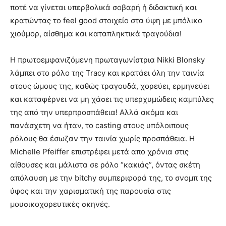
ποτέ να γίνεται υπερβολικά σοβαρή ή διδακτική και
κρατώντας το feel good στοιχείο στα ύψη με μπόλικο
χιούμορ, αίσθημα και καταπληκτικά τραγούδια!
Η πρωτοεμφανιζόμενη πρωταγωνίστρια Nikki Blonsky
λάμπει στο ρόλο της Tracy και κρατάει όλη την ταινία
στους ώμους της, καθώς τραγουδά, χορεύει, ερμηνεύει
και καταφέρνει να μη χάσει τις υπερχυμώδεις καμπύλες
της από την υπερπροσπάθεια! Αλλά ακόμα και
πανάσχετη να ήταν, το casting στους υπόλοιπους
ρόλους θα έσωζαν την ταινία χωρίς προσπάθεια. Η
Michelle Pfeiffer επιστρέφει μετά απο χρόνια στις
αίθουσες και μάλιστα σε ρόλο “κακιάς”, όντας σκέτη
απόλαυση με την bitchy συμπεριφορά της, το σνομπ της
ύφος και την χαρισματική της παρουσία στις
μουσικοχορευτικές σκηνές.