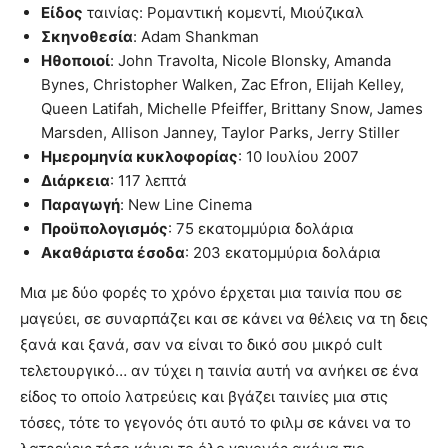
Είδος
ταινίας: Ρομαντική κομεντί, Μιούζικαλ
Σκηνοθεσία
: Adam Shankman
Hθοποιοί
: John Travolta, Nicole Blonsky, Amanda
Bynes, Christopher Walken, Zac Efron, Elijah Kelley,
Queen Latifah, Michelle Pfeiffer, Brittany Snow, James
Marsden, Allison Janney, Taylor Parks, Jerry Stiller
Ημερομηνία κυκλοφορίας
: 10 Ιουλίου 2007
Διάρκεια
: 117 λεπτά
Παραγωγή
: New Line Cinema
Προϋπολογισμός
: 75 εκατομμύρια δολάρια
Ακαθάριστα έσοδα
: 203 εκατομμύρια δολάρια
Μια με δύο φορές το χρόνο έρχεται μια ταινία που σε
μαγεύει, σε συναρπάζει και σε κάνει να θέλεις να τη δεις
ξανά και ξανά, σαν να είναι το δικό σου μικρό cult
τελετουργικό… αν τύχει η ταινία αυτή να ανήκει σε ένα
είδος το οποίο λατρεύεις και βγάζει ταινίες μια στις
τόσες, τότε το γεγονός ότι αυτό το φιλμ σε κάνει να το