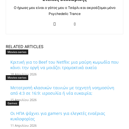
Ο ήρωας μου είναι ο γάτος μου ο Τσάρλι και ακροάζομαι μόνο
Psychedelic Trance
RELATED ARTICLES
Movies-series
Κριτική για το Beef του Netflix: μια μαύρη κωμωδία που
κάνει την οργή να μοιάζει τρομακτικά οικεία
18 Απριλίου 2026
Movies-series
Μετατροπή κλασικών ταινιών με τεχνητή νοημοσύνη
από 4:3 σε 16:9: ιεροσυλία ή νέα ευκαιρία;
15 Απριλίου 2026
Games
Οι ΗΠΑ ψάχνει για gamers για ελεγκτές εναέριας
κυκλοφορίας
11 Απριλίου 2026