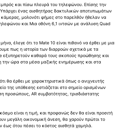
εμπρός και πίσω πλευρά του τηλεφώνου. Επίσης την
. Υπάρχει ένας αισθητήρας δακτυλικών αποτυπωμάτων
 κάμερας, μολονότι φήμες στο παρελθόν ήθελαν να
τηλεφώνου και Μια οθόνη 6,1 ιντσών με ανάλυση Quad
ήνα, έλεγε ότι το Mate 10 είναι πιθανό να έρθει με μια
σουμε πως η ιστορία των διαρροών σχετικά με τα
ne εξυπηρετούν καθαρά τους σκοπούς προώθησης και
όλη την ώρα στα μέσα μαζικής ενημέρωσης και στα
ότι θα έρθει με χαρακτηριστικά όπως ο ανιχνευτής
χείο της υπόθεσης εστιάζεται στο σημείο ορισμένων
ση προσώπους, AR συμβατότητας, τρισδιάστατης
όσμο είναι η τιμή, και προφανώς δεν θα είναι προσιτή
ουν μεγάλη οικονομική άνεση, θα χαρούν πρώτοι το
υν έως ότου πέσει το κόστος αισθητά χαμηλά.