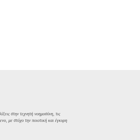
λίξεις στην τεχνητή νοημοσύνη, τις
ενο, με στόχο την ποιοτική και έγκυρη