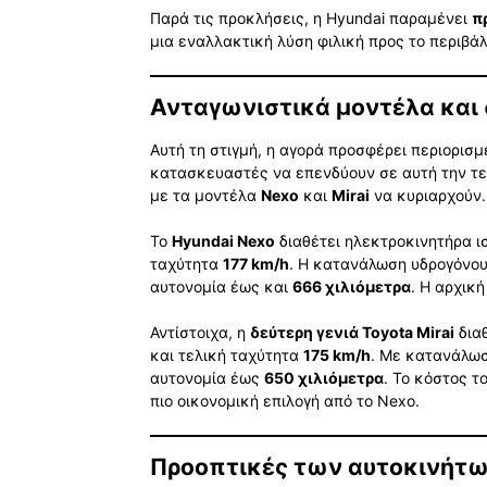
Παρά τις προκλήσεις, η Hyundai παραμένει
π
μια εναλλακτική λύση φιλική προς το περιβάλ
Ανταγωνιστικά μοντέλα και
Αυτή τη στιγμή, η αγορά προσφέρει περιορισμ
κατασκευαστές να επενδύουν σε αυτή την τεχν
με τα μοντέλα
Nexo
και
Mirai
να κυριαρχούν.
Το
Hyundai Nexo
διαθέτει ηλεκτροκινητήρα 
ταχύτητα
177 km/h
. Η κατανάλωση υδρογόνου
αυτονομία έως και
666 χιλιόμετρα
. Η αρχικ
Αντίστοιχα, η
δεύτερη γενιά Toyota Mirai
δια
και τελική ταχύτητα
175 km/h
. Με κατανάλω
αυτονομία έως
650 χιλιόμετρα
. Το κόστος τ
πιο οικονομική επιλογή από το Nexo.
Προοπτικές των αυτοκινήτω