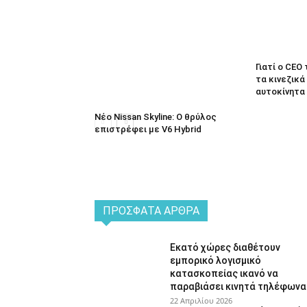
Γιατί ο CEO
τα κινεζικά
αυτοκίνητα
Νέο Nissan Skyline: Ο θρύλος
επιστρέφει με V6 Hybrid
ΠΡΌΣΦΑΤΑ ΆΡΘΡΑ
Εκατό χώρες διαθέτουν
εμπορικό λογισμικό
κατασκοπείας ικανό να
παραβιάσει κινητά τηλέφωνα
22 Απριλίου 2026