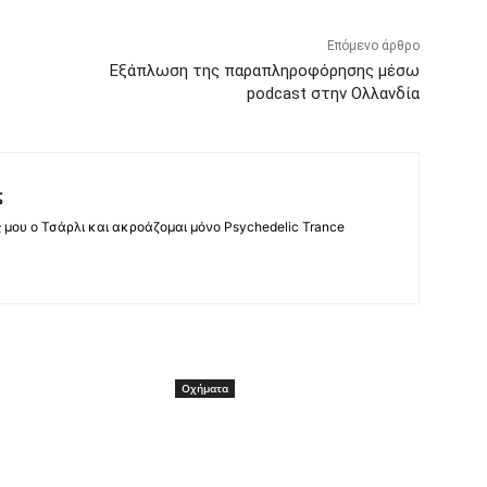
Επόμενο άρθρο
ς
Εξάπλωση της παραπληροφόρησης μέσω
podcast στην Ολλανδία
ς
ς μου ο Τσάρλι και ακροάζομαι μόνο Psychedelic Trance
Οχήματα