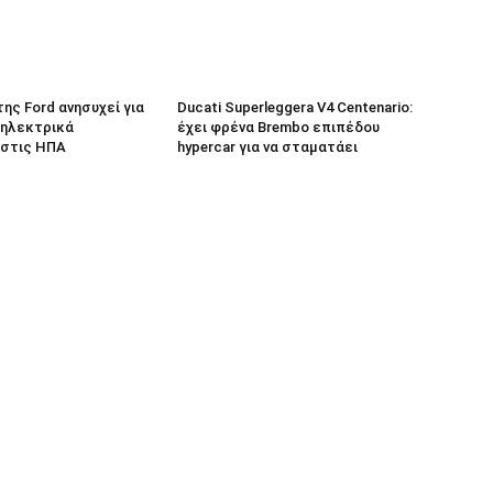
 της Ford ανησυχεί για
Ducati Superleggera V4 Centenario:
 ηλεκτρικά
έχει φρένα Brembo επιπέδου
 στις ΗΠΑ
hypercar για να σταματάει