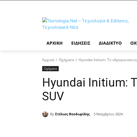
ΑΡΧΙΚΉ
ΕΙΔΉΣΕΙΣ
ΔΙΑΔΊΚΤΥΟ
ΟΧ
Αρχική
Οχήματα
Hyundai Initium: Το υδρογονοκίν
Οχήματα
Hyundai Initium:
SUV
By
Στέλιος Θεοδωρίδης
3 Νοεμβρίου 2024
Κοινοποίηση