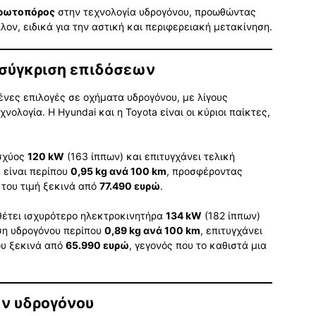
ρωτοπόρος
στην τεχνολογία υδρογόνου, προωθώντας
λον, ειδικά για την αστική και περιφερειακή μετακίνηση.
 σύγκριση επιδόσεων
ένες επιλογές σε οχήματα υδρογόνου, με λίγους
ολογία. Η Hyundai και η Toyota είναι οι κύριοι παίκτες,
ισχύος
120 kW
(163 ίππων) και επιτυγχάνει τελική
 είναι περίπου
0,95 kg ανά 100 km
, προσφέροντας
ή του τιμή ξεκινά από
77.490 ευρώ
.
θέτει ισχυρότερο ηλεκτροκινητήρα
134 kW
(182 ίππων)
ση υδρογόνου περίπου
0,89 kg ανά 100 km
, επιτυγχάνει
ου ξεκινά από
65.990 ευρώ
, γεγονός που το καθιστά μια
ν υδρογόνου