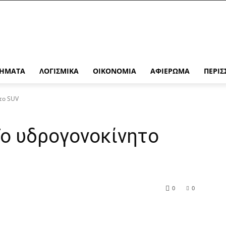
ΉΜΑΤΑ
ΛΟΓΙΣΜΙΚΆ
ΟΙΚΟΝΟΜΊΑ
ΑΦΙΈΡΩΜΑ
ΠΕΡΙΣ
ητο SUV
 Το υδρογονοκίνητο
0
0