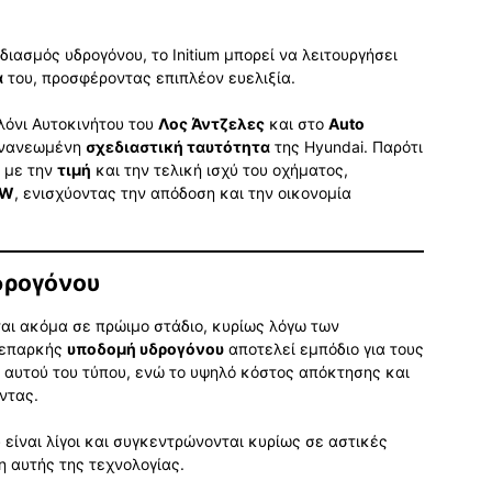
διασμός υδρογόνου, το Initium μπορεί να λειτουργήσει
α
του, προσφέροντας επιπλέον ευελιξία.
λόνι Αυτοκινήτου του
Λος Άντζελες
και στο
Auto
 ανανεωμένη
σχεδιαστική ταυτότητα
της Hyundai. Παρότι
ά με την
τιμή
και την τελική ισχύ του οχήματος,
kW
, ενισχύοντας την απόδοση και την οικονομία
δρογόνου
αι ακόμα σε πρώιμο στάδιο, κυρίως λόγω των
νεπαρκής
υποδομή υδρογόνου
αποτελεί εμπόδιο για τους
 αυτού του τύπου, ενώ το υψηλό κόστος απόκτησης και
ντας.
 είναι λίγοι και συγκεντρώνονται κυρίως σε αστικές
η αυτής της τεχνολογίας.