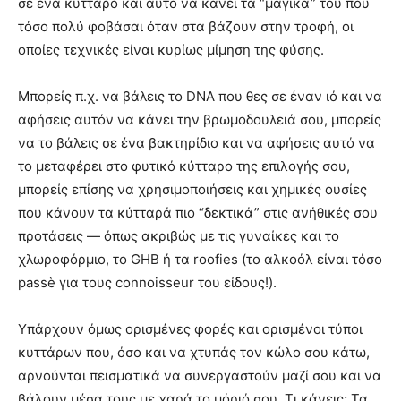
σε ένα κύτταρο και αυτό να κάνει τα “μαγικά” του που
τόσο πολύ φοβάσαι όταν στα βάζουν στην τροφή, οι
οποίες τεχνικές είναι κυρίως μίμηση της φύσης.
Μπορείς π.χ. να βάλεις το DNA που θες σε έναν ιό και να
αφήσεις αυτόν να κάνει την βρωμοδουλειά σου, μπορείς
να το βάλεις σε ένα βακτηρίδιο και να αφήσεις αυτό να
το μεταφέρει στο φυτικό κύτταρο της επιλογής σου,
μπορείς επίσης να χρησιμοποιήσεις και χημικές ουσίες
που κάνουν τα κύτταρά πιο “δεκτικά” στις ανήθικές σου
προτάσεις — όπως ακριβώς με τις γυναίκες και το
χλωροφόρμιο, το GHB ή τα roofies (το αλκοόλ είναι τόσο
passè για τους connoisseur του είδους!).
Υπάρχουν όμως ορισμένες φορές και ορισμένοι τύποι
κυττάρων που, όσο και να χτυπάς τον κώλο σου κάτω,
αρνούνται πεισματικά να συνεργαστούν μαζί σου και να
βάλουν μέσα τους με χαρά το μόριό σου. Τι κάνεις; Τα