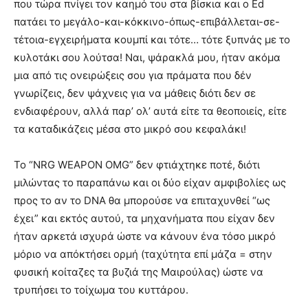
που τώρα πνίγει τον καημό του στα βίσκια και ο Ed
πατάει το μεγάλο-και-κόκκινο-όπως-επιβάλλεται-σε-
τέτοια-εγχειρήματα κουμπί και τότε… τότε ξυπνάς με το
κυλοτάκι σου λούτσα! Ναι, ψάρακλά μου, ήταν ακόμα
μια από τις ονειρώξεις σου για πράματα που δέν
γνωρίζεις, δεν ψάχνεις για να μάθεις διότι δεν σε
ενδιαφέρουν, αλλά παρ’ ολ’ αυτά είτε τα θεοποιείς, είτε
τα καταδικάζεις μέσα στο μικρό σου κεφαλάκι!
Το “NRG WEAPON OMG” δεν φτιάχτηκε ποτέ, διότι
μιλώντας το παραπάνω και οι δύο είχαν αμφιβολίες ως
προς το αν το DNA θα μπορούσε να επιταχυνθεί “ως
έχει” και εκτός αυτού, τα μηχανήματα που είχαν δεν
ήταν αρκετά ισχυρά ώστε να κάνουν ένα τόσο μικρό
μόριο να απόκτήσει ορμή (ταχύτητα επί μάζα = στην
φυσική κοίταζες τα βυζιά της Μαιρούλας) ώστε να
τρυπήσει το τοίχωμα του κυττάρου.