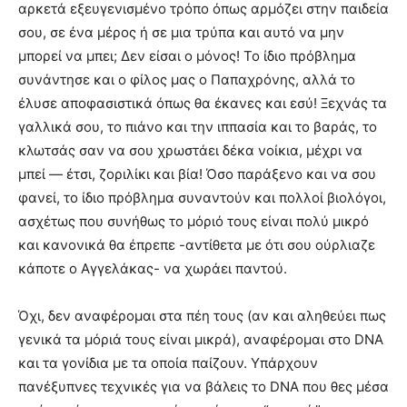
αρκετά εξευγενισμένο τρόπο όπως αρμόζει στην παιδεία
σου, σε ένα μέρος ή σε μια τρύπα και αυτό να μην
μπορεί να μπει; Δεν είσαι ο μόνος! Το ίδιο πρόβλημα
συνάντησε και ο φίλος μας ο Παπαχρόνης, αλλά το
έλυσε αποφασιστικά όπως θα έκανες και εσύ! Ξεχνάς τα
γαλλικά σου, το πιάνο και την ιππασία και το βαράς, το
κλωτσάς σαν να σου χρωστάει δέκα νοίκια, μέχρι να
μπεί — έτσι, ζοριλίκι και βία! Όσο παράξενο και να σου
φανεί, το ίδιο πρόβλημα συναντούν και πολλοί βιολόγοι,
ασχέτως που συνήθως το μόριό τους είναι πολύ μικρό
και κανονικά θα έπρεπε -αντίθετα με ότι σου ούρλιαζε
κάποτε ο Αγγελάκας- να χωράει παντού.
Όχι, δεν αναφέρομαι στα πέη τους (αν και αληθεύει πως
γενικά τα μόριά τους είναι μικρά), αναφέρομαι στο DNA
και τα γονίδια με τα οποία παίζουν. Υπάρχουν
πανέξυπνες τεχνικές για να βάλεις το DNA που θες μέσα