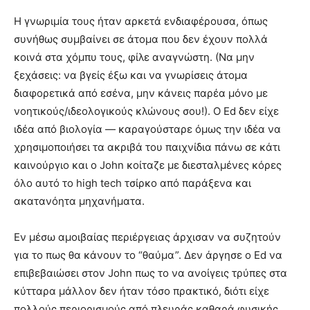
Η γνωριμία τους ήταν αρκετά ενδιαφέρουσα, όπως
συνήθως συμβαίνει σε άτομα που δεν έχουν πολλά
κοινά στα χόμπυ τους, φίλε αναγνώστη. (Να μην
ξεχάσεις: να βγείς έξω και να γνωρίσεις άτομα
διαφορετικά από εσένα, μην κάνεις παρέα μόνο με
νοητικούς/ιδεολογικούς κλώνους σου!). Ο Ed δεν είχε
ιδέα από βιολογία — καραγούσταρε όμως την ιδέα να
χρησιμοποιήσει τα ακριβά του παιχνίδια πάνω σε κάτι
καινούργιο και ο John κοίταζε με διεσταλμένες κόρες
όλο αυτό το high tech τσίρκο από παράξενα και
ακατανόητα μηχανήματα.
Εν μέσω αμοιβαίας περιέργειας άρχισαν να συζητούν
για το πως θα κάνουν το “θαύμα”. Δεν άργησε ο Εd να
επιβεβαιώσει στον John πως το να ανοίγεις τρύπες στα
κύτταρα μάλλον δεν ήταν τόσο πρακτικό, διότι είχε
πολλούς περιορισμούς από πλευράς καθαρά φυσικής