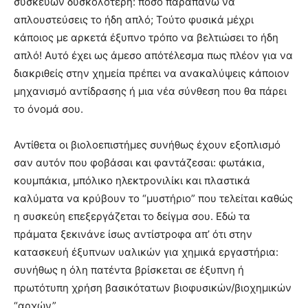
συσκεύων δυσκολότερη: πόσο παραπάνω να
απλουστεύσεις το ήδη απλό; Τούτο φυσικά μέχρι
κάποιος με αρκετά έξυπνο τρόπο να βελτιώσει το ήδη
απλό! Αυτό έχει ως άμεσο απότέλεσμα πως πλέον για να
διακριθείς στην χημεία πρέπει να ανακαλύψεις κάποιον
μηχανισμό αντίδρασης ή μια νέα σύνθεση που θα πάρει
το όνομά σου.
Αντίθετα οι βιολοεπιστήμες συνήθως έχουν εξοπλισμό
σαν αυτόν που φοβάσαι και φαντάζεσαι: φωτάκια,
κουμπάκια, μπόλικο ηλεκτρονιλίκι και πλαστικά
καλύματα να κρύβουν το “μυστήριο” που τελείται καθώς
η συσκεύη επεξεργάζεται το δείγμα σου. Εδώ τα
πράματα ξεκινάνε ίσως αντίστροφα απ’ ότι στην
κατασκευή έξυπνων υαλικών για χημικά εργαστήρια:
συνήθως η όλη πατέντα βρίσκεται σε έξυπνη ή
πρωτότυπη χρήση βασικότατων βιοφυσικών/βιοχημικών
“αρχών”.