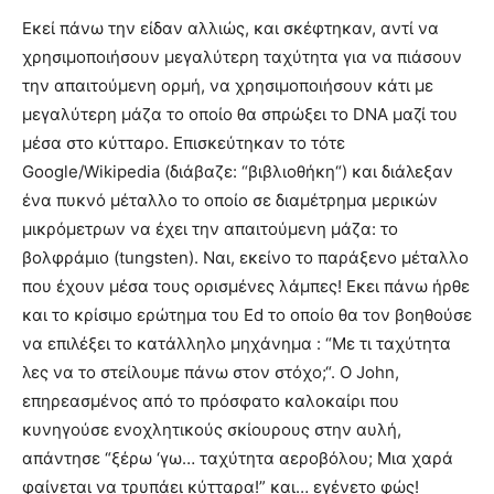
Εκεί πάνω την είδαν αλλιώς, και σκέφτηκαν, αντί να
χρησιμοποιήσουν μεγαλύτερη ταχύτητα για να πιάσουν
την απαιτούμενη ορμή, να χρησιμοποιήσουν κάτι με
μεγαλύτερη μάζα το οποίο θα σπρώξει το DNA μαζί του
μέσα στο κύτταρο. Επισκεύτηκαν το τότε
Google/Wikipedia (διάβαζε: “βιβλιοθήκη“) και διάλεξαν
ένα πυκνό μέταλλο το οποίο σε διαμέτρημα μερικών
μικρόμετρων να έχει την απαιτούμενη μάζα: το
βολφράμιο (tungsten). Ναι, εκείνο το παράξενο μέταλλο
που έχουν μέσα τους ορισμένες λάμπες! Εκει πάνω ήρθε
και το κρίσιμο ερώτημα του Ed το οποίο θα τον βοηθούσε
να επιλέξει το κατάλληλο μηχάνημα : “Με τι ταχύτητα
λες να το στείλουμε πάνω στον στόχο;“. O John,
επηρεασμένος από το πρόσφατο καλοκαίρι που
κυνηγούσε ενοχλητικούς σκίουρους στην αυλή,
απάντησε “ξέρω ‘γω… ταχύτητα αεροβόλου; Μια χαρά
φαίνεται να τρυπάει κύτταρα!” και… εγένετο φώς!