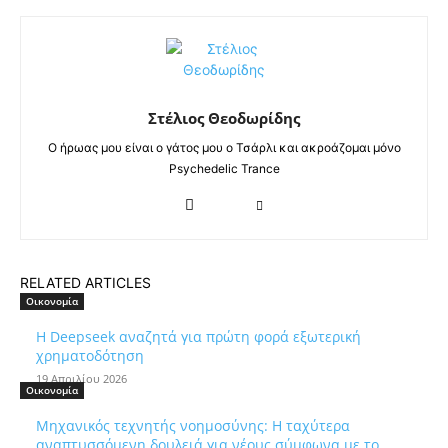
Στέλιος Θεοδωρίδης
Ο ήρωας μου είναι ο γάτος μου ο Τσάρλι και ακροάζομαι μόνο
Psychedelic Trance
RELATED ARTICLES
Οικονομία
Η Deepseek αναζητά για πρώτη φορά εξωτερική
χρηματοδότηση
19 Απριλίου 2026
Οικονομία
Μηχανικός τεχνητής νοημοσύνης: Η ταχύτερα
αναπτυσσόμενη δουλειά για νέους σύμφωνα με το