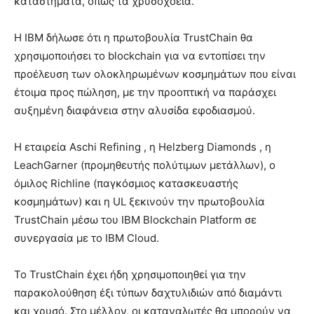
καταστήματα, όπως τα χρυσοχοεία.
Η IBM δήλωσε ότι η πρωτοβουλία TrustChain θα
χρησιμοποιήσει το blockchain για να εντοπίσει την
προέλευση των ολοκληρωμένων κοσμημάτων που είναι
έτοιμα προς πώληση, με την προοπτική να παράσχει
αυξημένη διαφάνεια στην αλυσίδα εφοδιασμού.
Η εταιρεία Aschi Refining , η Helzberg Diamonds , η
LeachGarner (προμηθευτής πολύτιμων μετάλλων), ο
όμιλος Richline (παγκόσμιος κατασκευαστής
κοσμημάτων) και η UL ξεκινούν την πρωτοβουλία
TrustChain μέσω του IBM Blockchain Platform σε
συνεργασία με το IBM Cloud.
Το TrustChain έχει ήδη χρησιμοποιηθεί για την
παρακολούθηση έξι τύπων δαχτυλιδιών από διαμάντι
και χρυσό. Στο μέλλον, οι καταναλωτές θα μπορούν να