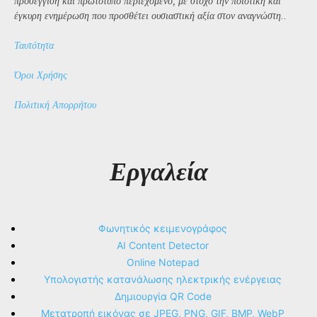
προσέγγιση και πρωτότυπο περιεχόμενο, με στόχο την ποιοτική και
έγκυρη ενημέρωση που προσθέτει ουσιαστική αξία στον αναγνώστη..
Ταυτότητα
Όροι Χρήσης
Πολιτική Απορρήτου
Εργαλεία
Φωνητικός κειμενογράφος
AI Content Detector
Online Notepad
Υπολογιστής κατανάλωσης ηλεκτρικής ενέργειας
Δημιουργία QR Code
Μετατροπή εικόνας σε JPEG, PNG, GIF, BMP, WebP