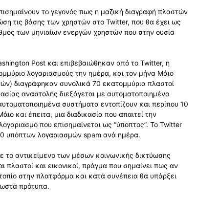
επισημαίνουν το γεγονός πως η μαζική διαγραφή πλαστών
η τις βάσης των χρηστών στο Twitter, που θα έχει ως
θμός των μηνιαίων ενεργών χρηστών που στην ουσία
hington Post και επιβεβαιώθηκαν από το Twitter, η
ομμύριο λογαριασμούς την ημέρα, και τον μήνα Μάιο
ηνών) διαγράφηκαν συνολικά 70 εκατομμύρια πλαστοί
κασίας αναστολής διεξάγεται με αυτοματοποιημένο
α αυτοματοποιημένα συστήματα εντοπίζουν και περίπου 10
ιο και έπειτα, μια διαδικασία που απαιτεί την
ογαριασμό που επισημαίνεται ως “ύποπτος”. Το Twitter
.000 υπόπτων λογαριασμών spam ανά ημέρα.
ε το αντικείμενο των μέσων κοινωνικής δικτύωσης
ναι πλαστοί και εικονικοί, πράγμα που σημαίνει πως αν
 τοπίο στην πλατφόρμα και κατά συνέπεια θα υπάρξει
σωστά πρότυπα.