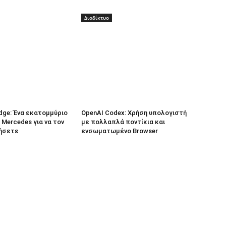
Διαδίκτυο
dge: Ένα εκατομμύριο
OpenAI Codex: Χρήση υπολογιστή
 Mercedes για να τον
με πολλαπλά ποντίκια και
ήσετε
ενσωματωμένο Browser