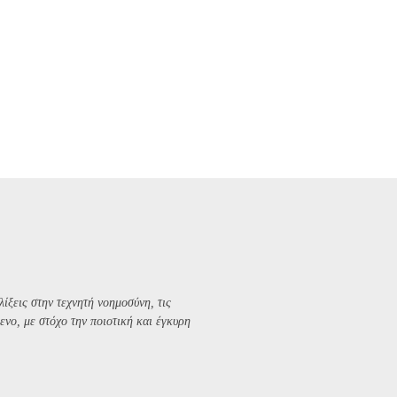
λίξεις στην τεχνητή νοημοσύνη, τις
ενο, με στόχο την ποιοτική και έγκυρη