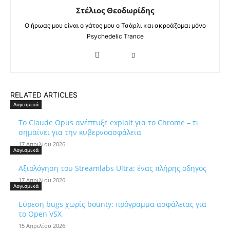
Στέλιος Θεοδωρίδης
Ο ήρωας μου είναι ο γάτος μου ο Τσάρλι και ακροάζομαι μόνο
Psychedelic Trance
RELATED ARTICLES
Λογισμικά
Το Claude Opus ανέπτυξε exploit για το Chrome – τι
σημαίνει για την κυβερνοασφάλεια
17 Απριλίου 2026
Λογισμικά
Αξιολόγηση του Streamlabs Ultra: ένας πλήρης οδηγός
17 Απριλίου 2026
Λογισμικά
Εύρεση bugs χωρίς bounty: πρόγραμμα ασφάλειας για
το Open VSX
15 Απριλίου 2026