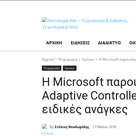
ΑΡΧΙΚΉ
ΕΙΔΉΣΕΙΣ
ΔΙΑΔΊΚΤΥΟ
ΟΧ
Αρχική
Ψυχαγωγία
Games
Η Microsoft παρουσίασ
Ψυχαγωγία
Games
Η Microsoft παρο
Adaptive Controll
ειδικές ανάγκες
By
Στέλιος Θεοδωρίδης
17 Μαΐου 2018