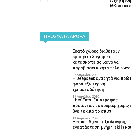
τεχνητή νοη
16:9: ιεροσυ
ΠΡΌΣΦΑΤΑ ΆΡΘΡΑ
Εκατό χώρες διαθέτουν
εμπορικό λογισμικό
κατασκοπείας ικανό να
παραβιάσει κινητά τηλέφωνα
22 Απριλίου 2026
Η Deepseek αναζητά για πρώ
φορά εξωτερική
χρηματοδότηση
19 Απριλίου 2026
Uber Eats: Επιστροφές
προϊόντων με κούριερ χωρίς 
βγείτε από το σπίτι
19 Απριλίου 2026
Hermes Agent: αξιολόγηση,
εγκατάσταση, μνήμη, skills κα