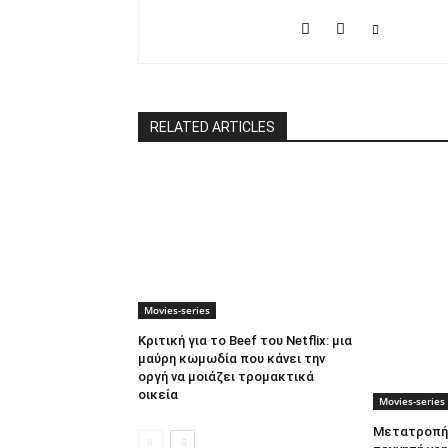
RELATED ARTICLES
Movies-series
Κριτική για το Beef του Netflix: μια
μαύρη κωμωδία που κάνει την
οργή να μοιάζει τρομακτικά
οικεία
Movies-series
Μετατροπή 