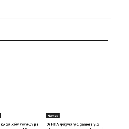
Games
κλασικών ταινιών με
Οι ΗΠΑ ψάχνει για gamers για