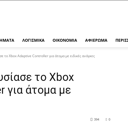
ΉΜΑΤΑ
ΛΟΓΙΣΜΙΚΆ
ΟΙΚΟΝΟΜΊΑ
ΑΦΙΈΡΩΜΑ
ΠΕΡΙΣ
ε το Xbox Adaptive Controller για άτομα με ειδικές ανάγκες
υσίασε το Xbox
er για άτομα με
394
0