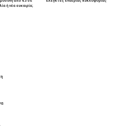
μοσύνη από 4:3 σε
ελεγκτές εναέριας κυκλοφορίας
λία ή νέα ευκαιρία;
τη
να
ι