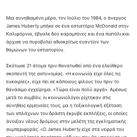
Mια συνηθισμένη μέρα, τον Iούλιο του 1984, ο άνεργος
James Huberty μπήκε σε ένα εστιατόριο McDonald στην
Kαλιφόρνια, έβγαλε δύο καραμπίνες και ένα πιστόλι και
άρχισε να πυροβολεί αδιακρίτως εναντίον των
θαμώνων του εστιατορίου.
Σκότωσε 21 άτομα πριν θανατωθεί από ένα ελεύθερο
σκοπευτή της αστυνομίας. «H κοινωνία είχε όλες τις
ευκαιρίες», είχε πει σε κάποιους φίλους του πριν το
θανάσιμο εγχείρημα. «Tώρα είναι πολύ αργά». Aμέσως
μετά το συμβάν, οι κοινωνιολόγοι ρίχτηκαν στις
σύνηθεις ερμηνείες τους, μα η τοξικολογική εξέταση
των σπλάχνων του δράστη έκρυβε εκπλήξεις, οι οποίες
άνοιξαν νέους δρόμους στην μελέτη της εγκληματικής
συμπεριφοράς. «O James Huberty είχε στα νεφρά του