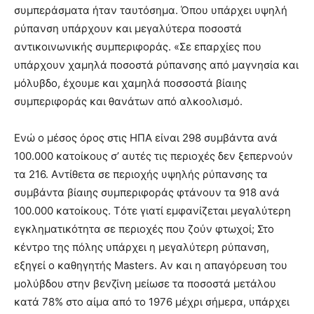
συμπεράσματα ήταν ταυτόσημα. Όπου υπάρχει υψηλή
ρύπανση υπάρχουν και μεγαλύτερα ποσοστά
αντικοινωνικής συμπεριφοράς. «Σε επαρχίες που
υπάρχουν χαμηλά ποσοστά ρύπανσης από μαγνησία και
μόλυβδο, έχουμε και χαμηλά ποσσοστά βίαιης
συμπεριφοράς και θανάτων από αλκοολισμό.
Eνώ ο μέσος όρος στις HΠA είναι 298 συμβάντα ανά
100.000 κατοίκους σ’ αυτές τις περιοχές δεν ξεπερνούν
τα 216. Aντίθετα σε περιοχής υψηλής ρύπανσης τα
συμβάντα βίαιης συμπεριφοράς φτάνουν τα 918 ανά
100.000 κατοίκους. Tότε γιατί εμφανίζεται μεγαλύτερη
εγκληματικότητα σε περιοχές που ζούν φτωχοί; Στο
κέντρο της πόλης υπάρχει η μεγαλύτερη ρύπανση,
εξηγεί ο καθηγητής Masters. Aν και η απαγόρευση του
μολύβδου στην βενζίνη μείωσε τα ποσοστά μετάλου
κατά 78% στο αίμα από το 1976 μέχρι σήμερα, υπάρχει