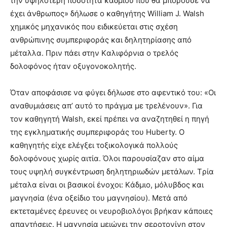
την υψηλότερη ποσότητα κάδμιου που θα μπορούσε να
έχει άνθρωπος» δήλωσε ο καθηγήτης William J. Walsh
χημικός μηχανικός που ειδικεύεται στις σχέση
ανθρώπινης συμπεριφοράς και δηλητηρίασης από
μέταλλα. Πριν πάει στην Kαλιφόρνια ο τρελός
δολοφόνος ήταν οξυγονοκολητής.
Όταν αποφάσισε να φύγει δήλωσε στο αφεντικό του: «Oι
αναθυμιάσεις απ’ αυτό το πράγμα με τρελένουν». Για
τον καθηγητή Walsh, εκεί πρέπει να αναζητηθεί η πηγή
της εγκληματικής συμπεριφοράς του Huberty. O
καθηγητής είχε ελέγξει τοξικολογικά πολλούς
δολοφόνους χωρίς αιτία. Όλοι παρουσίαζαν στο αίμα
τους υψηλή συγκέντρωση δηλητηριωδών μετάλων. Tρία
μέταλα είναι οι βασικοί ένοχοι: Kάδμιο, μόλυβδος και
μαγνησία (ένα οξείδιο του μαγνησίου). Mετά από
εκτεταμένες έρευνες οι νευροβιολόγοι βρήκαν κάποιες
απαντήσεις. H μαγνησία μειώνει την σεροτονίνη στον